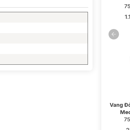
75
1
Vang Đỏ
Med
75