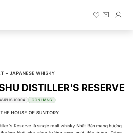
T – JAPANESE WHISKY
HU DISTILLER'S RESERVE
WJPHSU0004
CÒN HÀNG
THE HOUSE OF SUNTORY
iller's Reserve là single malt whisky Nhật Bản mang hương
, thoảng khói nhẹ cùng hương cam quýt đặc trưng. Dòng