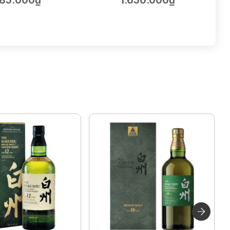
85.000₫
1.650.000₫
75cl | 14.5%