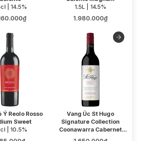
cl | 14.5%
1.5L | 14.5%
.160.000₫
1.980.000₫
 Ý Reolo Rosso
Vang Úc St Hugo
ium Sweet
Signature Collection
V
cl | 10.5%
Coonawarra Cabernet
F
Sauvignon