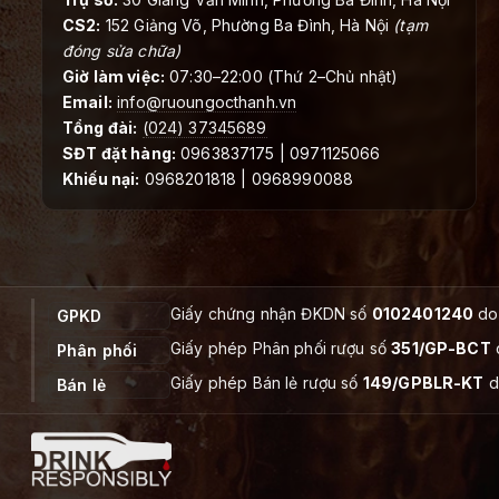
CS2:
152 Giảng Võ, Phường Ba Đình, Hà Nội
(tạm
đóng sửa chữa)
Giờ làm việc:
07:30–22:00 (Thứ 2–Chủ nhật)
Email:
info@ruoungocthanh.vn
Tổng đài:
(024) 37345689
SĐT đặt hàng:
0963837175 | 0971125066
Khiếu nại:
0968201818 | 0968990088
Giấy chứng nhận ĐKDN số
0102401240
do 
GPKD
Giấy phép Phân phối rượu số
351/GP-BCT
Phân phối
Giấy phép Bán lẻ rượu số
149/GPBLR-KT
d
Bán lẻ