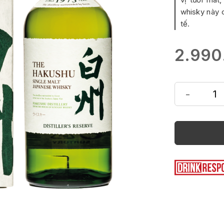
whisky này 
tế.
2.990
-