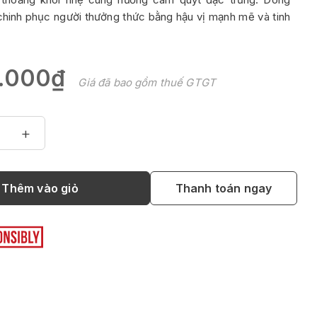
chinh phục người thưởng thức bằng hậu vị mạnh mẽ và tinh
.000₫
Giá đã bao gồm thuế GTGT
+
Thêm vào giỏ
Thanh toán ngay