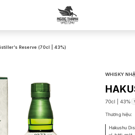
stiller's Reserve (70cl | 43%)
WHISKY NHẬ
HAKUS
70cl | 43%
Thương hiệu:
Hakushu Dist
vị tươi mát