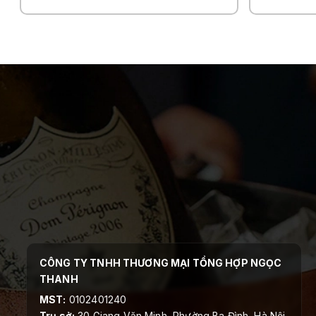
CÔNG TY TNHH THƯƠNG MẠI TỔNG HỢP NGỌC
THANH
MST:
0102401240
Trụ sở:
30 Giang Văn Minh, Phường Ba Đình, Hà Nội