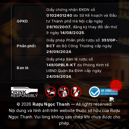
Giấy chứng nhận ĐKDN số
0102401240
do Sở Kế hoạch và Đầu
GPKD
tư Thành phố Hà Nội cấp ngày
29/10/2007
, đăng ký thay đổi lần thứ
9 ngày
14/08/2025
.
Giấy phép Phân phối rượu số
351/GP-
Phân phối
BCT
do Bộ Công Thương cấp ngày
26/09/2024
.
Giấy phép Bán lẻ rượu số
149/GPBLR-KT
do Phòng Kinh tế
Bán lẻ
UBND Quận Ba Đình cấp ngày
24/09/2024
.
© 2026
Rượu Ngọc Thanh
— All rights reserved.
Nội dung và hình ảnh trên website thuộc sở hữu của Rượu
Ngọc Thanh. Vui lòng không sao chép khi chưa được cho
phép.