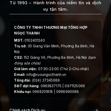
Từ 1993 – Hành trình của niềm tin và dịch
vụ tận tâm.
CÔNG TY TNHH THƯƠNG MẠI TỔNG HỢP
NGỌC THANH
MST:
0102401240
Trụ sở:
30 Giang Văn Minh, Phường Ba Đình, Hà
Nội
CS2:
152 Giảng Võ, Phường Ba Đình, Hà Nội
(tạm
đóng sửa chữa)
Giờ làm việc:
07:30–22:00 (Thứ 2–Chủ nhật)
Email:
info@ruoungocthanh.vn
Tổng đài:
(024) 37345689
SĐT đặt hàng:
0963837175 | 0971125066
Khiếu nại:
0968201818 | 0968990088
Chính sách Dịch vụ