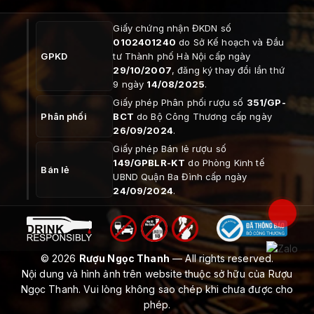
Giấy chứng nhận ĐKDN số
0102401240
do Sở Kế hoạch và Đầu
GPKD
tư Thành phố Hà Nội cấp ngày
29/10/2007
, đăng ký thay đổi lần thứ
9 ngày
14/08/2025
.
Giấy phép Phân phối rượu số
351/GP-
Phân phối
BCT
do Bộ Công Thương cấp ngày
26/09/2024
.
Giấy phép Bán lẻ rượu số
149/GPBLR-KT
do Phòng Kinh tế
Bán lẻ
UBND Quận Ba Đình cấp ngày
24/09/2024
.
© 2026
Rượu Ngọc Thanh
— All rights reserved.
Nội dung và hình ảnh trên website thuộc sở hữu của Rượu
Ngọc Thanh. Vui lòng không sao chép khi chưa được cho
phép.