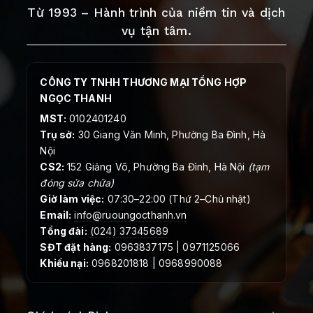
Từ 1993 – Hành trình của niềm tin và dịch
vụ tận tâm.
CÔNG TY TNHH THƯƠNG MẠI TỔNG HỢP
NGỌC THANH
MST:
0102401240
Trụ sở:
30 Giang Văn Minh, Phường Ba Đình, Hà
Nội
CS2:
152 Giảng Võ, Phường Ba Đình, Hà Nội
(tạm
đóng sửa chữa)
Giờ làm việc:
07:30–22:00 (Thứ 2–Chủ nhật)
Email:
info@ruoungocthanh.vn
Tổng đài:
(024) 37345689
SĐT đặt hàng:
0963837175 | 0971125066
Khiếu nại:
0968201818 | 0968990088