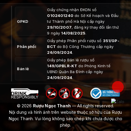
Giấy chứng nhận ĐKDN số
0102401240
do Sở Kế hoạch và Đầu
GPKD
tư Thành phố Hà Nội cấp ngày
29/10/2007
, đăng ký thay đổi lần thứ
9 ngày
14/08/2025
.
Giấy phép Phân phối rượu số
351/GP-
Phân phối
BCT
do Bộ Công Thương cấp ngày
26/09/2024
.
Giấy phép Bán lẻ rượu số
149/GPBLR-KT
do Phòng Kinh tế
Bán lẻ
UBND Quận Ba Đình cấp ngày
24/09/2024
.
© 2026
Rượu Ngọc Thanh
— All rights reserved.
Nội dung và hình ảnh trên website thuộc sở hữu của Rượu
Ngọc Thanh. Vui lòng không sao chép khi chưa được cho
phép.