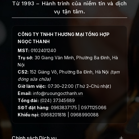
Từ 1993 – Hành trình của niềm tin và dịch
vụ tận tâm.
CÔNG TY TNHH THƯƠNG MẠI TỔNG HỢP
NGỌC THANH
MST:
0102401240
Trụ sở:
30 Giang Văn Minh, Phường Ba Đình, Hà
Nội
CS2:
152 Giảng Võ, Phường Ba Đình, Hà Nội
(tạm
đóng sửa chữa)
Giờ làm việc:
07:30–22:00 (Thứ 2–Chủ nhật)
Email:
info@ruoungocthanh.vn
Tổng đài:
(024) 37345689
SĐT đặt hàng:
0963837175 | 0971125066
Khiếu nại:
0968201818 | 0968990088
Chính sách Dịch vụ