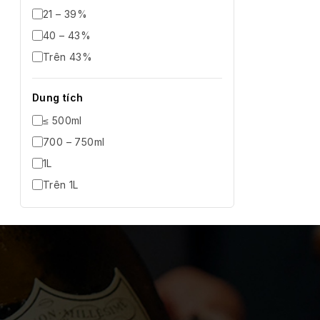
21 – 39%
40 – 43%
Trên 43%
Dung tích
≤ 500ml
700 – 750ml
1L
Trên 1L