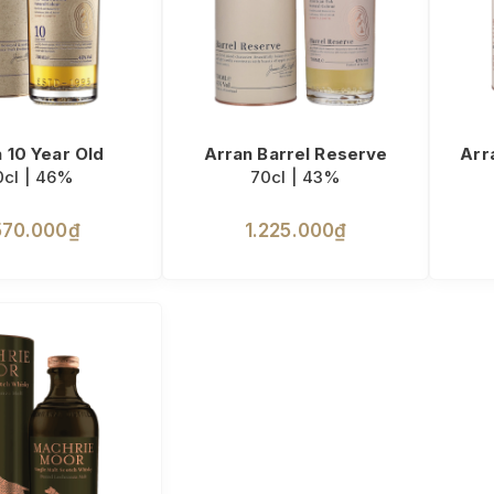
 10 Year Old
Arran Barrel Reserve
Arr
0cl | 46%
70cl | 43%
570.000₫
1.225.000₫