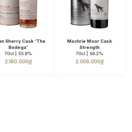
an Sherry Cask 'The
Machrie Moor Cask
Bodega'
Strength
70cl | 55.8%
70cl | 56.2%
2.160.000₫
2.056.000₫