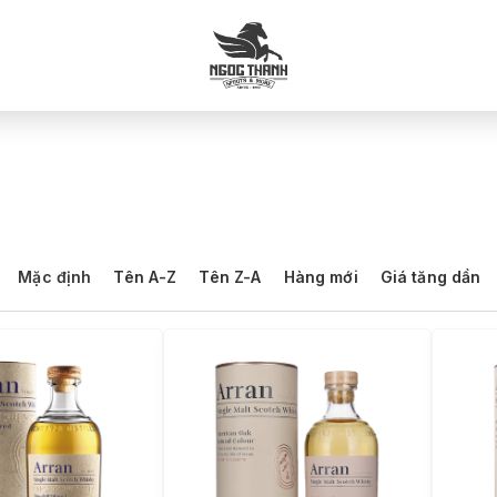
p
Mặc định
Tên A-Z
Tên Z-A
Hàng mới
Giá tăng dần