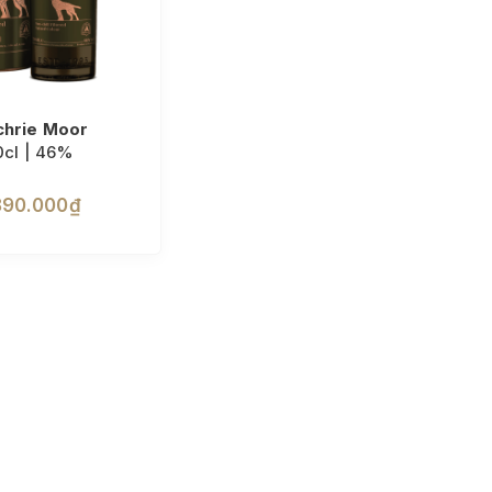
hrie Moor
0cl | 46%
890.000₫