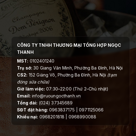
CÔNG TY TNHH THƯƠNG MẠI TỔNG HỢP NGỌC
THANH
MST:
0102401240
Trụ sở:
30 Giang Văn Minh, Phường Ba Đình, Hà Nội
CS2:
152 Giảng Võ, Phường Ba Đình, Hà Nội
(tạm
đóng sửa chữa)
Giờ làm việc:
07:30–22:00 (Thứ 2–Chủ nhật)
Email:
info@ruoungocthanh.vn
Tổng đài:
(024) 37345689
SĐT đặt hàng:
0963837175 | 0971125066
Khiếu nại:
0968201818 | 0968990088