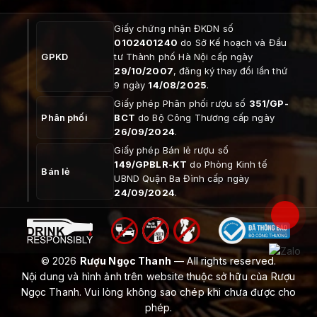
Giấy chứng nhận ĐKDN số
0102401240
do Sở Kế hoạch và Đầu
GPKD
tư Thành phố Hà Nội cấp ngày
29/10/2007
, đăng ký thay đổi lần thứ
9 ngày
14/08/2025
.
Giấy phép Phân phối rượu số
351/GP-
Phân phối
BCT
do Bộ Công Thương cấp ngày
26/09/2024
.
Giấy phép Bán lẻ rượu số
149/GPBLR-KT
do Phòng Kinh tế
Bán lẻ
UBND Quận Ba Đình cấp ngày
24/09/2024
.
© 2026
Rượu Ngọc Thanh
— All rights reserved.
Nội dung và hình ảnh trên website thuộc sở hữu của Rượu
Ngọc Thanh. Vui lòng không sao chép khi chưa được cho
phép.