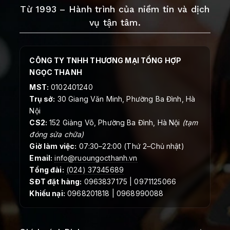
Từ 1993 – Hành trình của niềm tin và dịch
vụ tận tâm.
CÔNG TY TNHH THƯƠNG MẠI TỔNG HỢP
NGỌC THANH
MST:
0102401240
Trụ sở:
30 Giang Văn Minh, Phường Ba Đình, Hà
Nội
CS2:
152 Giảng Võ, Phường Ba Đình, Hà Nội
(tạm
đóng sửa chữa)
Giờ làm việc:
07:30–22:00 (Thứ 2–Chủ nhật)
Email:
info@ruoungocthanh.vn
Tổng đài:
(024) 37345689
SĐT đặt hàng:
0963837175 | 0971125066
Khiếu nại:
0968201818 | 0968990088