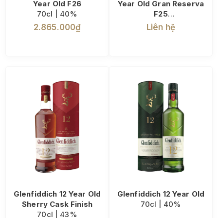
Year Old F26
Year Old Gran Reserva
70cl | 40%
F25
70cl | 40%
2.865.000₫
Liên hệ
Glenfiddich 12 Year Old
Glenfiddich 12 Year Old
Sherry Cask Finish
70cl | 40%
70cl | 43%