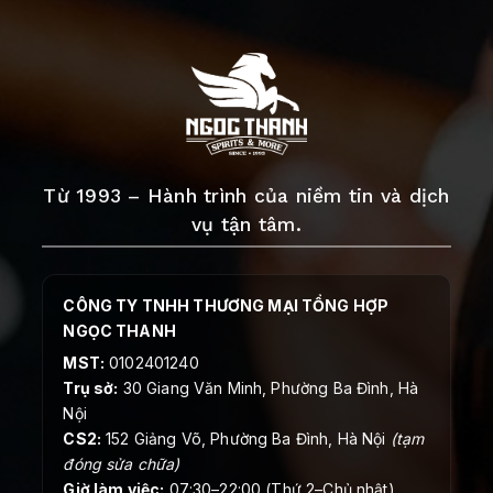
Từ 1993 – Hành trình của niềm tin và dịch
vụ tận tâm.
CÔNG TY TNHH THƯƠNG MẠI TỔNG HỢP
NGỌC THANH
MST:
0102401240
Trụ sở:
30 Giang Văn Minh, Phường Ba Đình, Hà
Nội
CS2:
152 Giảng Võ, Phường Ba Đình, Hà Nội
(tạm
đóng sửa chữa)
Giờ làm việc:
07:30–22:00 (Thứ 2–Chủ nhật)