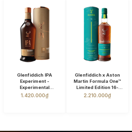
Glenfiddich IPA
Glenfiddich x Aston
Experiment -
Martin Formula One™
Experimental
Limited Edition 16-
70cl | 43%
Year-Old
1.420.000₫
2.210.000₫
70cl | 43%