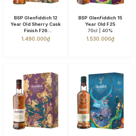
BSP Glenfiddich 12
BSP Glenfiddich 15
Year Old Sherry Cask
Year Old F25
Finish F26
70cl | 40%
70cl | 43%
1.490.000₫
1.530.000₫