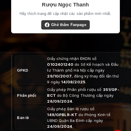
Rượu Ngọc Thanh
Hãy thích trang để cập nhật các sản phẩm mới nhất.
Ghé thăm Fanpage
Giấy chứng nhận ĐKDN số
0102401240
do Sở Kế hoạch và Đầu
GPKD
tư Thành phố Hà Nội cấp ngày
29/10/2007
, đăng ký thay đổi lần thứ
9 ngày
14/08/2025
.
Giấy phép Phân phối rượu số
351/GP-
Phân phối
BCT
do Bộ Công Thương cấp ngày
26/09/2024
.
Giấy phép Bán lẻ rượu số
149/GPBLR-KT
do Phòng Kinh tế
Bán lẻ
UBND Quận Ba Đình cấp ngày
24/09/2024
.