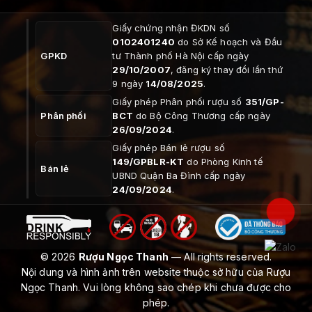
Giấy chứng nhận ĐKDN số
0102401240
do Sở Kế hoạch và Đầu
GPKD
tư Thành phố Hà Nội cấp ngày
29/10/2007
, đăng ký thay đổi lần thứ
9 ngày
14/08/2025
.
Giấy phép Phân phối rượu số
351/GP-
Phân phối
BCT
do Bộ Công Thương cấp ngày
26/09/2024
.
Giấy phép Bán lẻ rượu số
149/GPBLR-KT
do Phòng Kinh tế
Bán lẻ
UBND Quận Ba Đình cấp ngày
24/09/2024
.
© 2026
Rượu Ngọc Thanh
— All rights reserved.
Nội dung và hình ảnh trên website thuộc sở hữu của Rượu
Ngọc Thanh. Vui lòng không sao chép khi chưa được cho
phép.