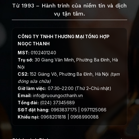
Từ 1993 – Hành trình của niềm tin và dịch
vụ tận tâm.
CÔNG TY TNHH THƯƠNG MẠI TỔNG HỢP
NGỌC THANH
MST:
0102401240
Trụ sở:
30 Giang Văn Minh, Phường Ba Đình, Hà
Nội
CS2:
152 Giảng Võ, Phường Ba Đình, Hà Nội
(tạm
đóng sửa chữa)
Giờ làm việc:
07:30–22:00 (Thứ 2–Chủ nhật)
Email:
info@ruoungocthanh.vn
Tổng đài:
(024) 37345689
SĐT đặt hàng:
0963837175 | 0971125066
Khiếu nại:
0968201818 | 0968990088