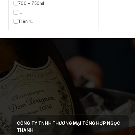
700 – 750ml
1L
Trên 1L
CÔNG TY TNHH THƯƠNG MẠI TỔNG HỢP NGỌC
THANH