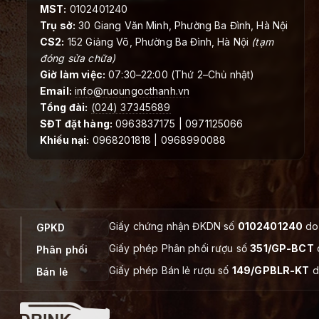
MST:
0102401240
Trụ sở:
30 Giang Văn Minh, Phường Ba Đình, Hà Nội
CS2:
152 Giảng Võ, Phường Ba Đình, Hà Nội
(tạm
đóng sửa chữa)
Giờ làm việc:
07:30–22:00 (Thứ 2–Chủ nhật)
Email:
info@ruoungocthanh.vn
Tổng đài:
(024) 37345689
SĐT đặt hàng:
0963837175 | 0971125066
Khiếu nại:
0968201818 | 0968990088
Giấy chứng nhận ĐKDN số
0102401240
do 
GPKD
Giấy phép Phân phối rượu số
351/GP-BCT
Phân phối
Giấy phép Bán lẻ rượu số
149/GPBLR-KT
d
Bán lẻ