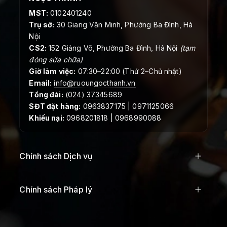
MST:
0102401240
Trụ sở:
30 Giang Văn Minh, Phường Ba Đình, Hà
Nội
CS2:
152 Giảng Võ, Phường Ba Đình, Hà Nội
(tạm
đóng sửa chữa)
Giờ làm việc:
07:30–22:00 (Thứ 2–Chủ nhật)
Email:
info@ruoungocthanh.vn
Tổng đài:
(024) 37345689
SĐT đặt hàng:
0963837175 | 0971125066
Khiếu nại:
0968201818 | 0968990088
Chính sách Dịch vụ
Chính sách Pháp lý