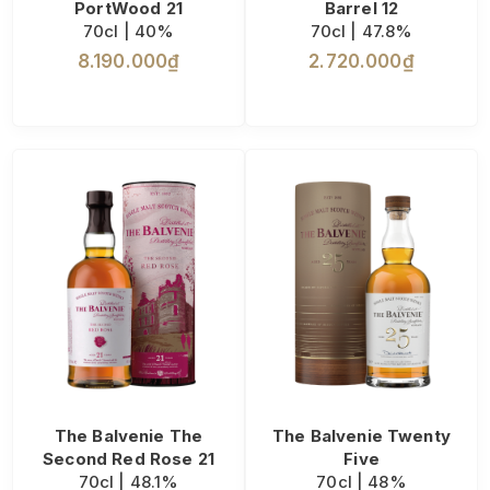
PortWood 21
Barrel 12
70cl | 40%
70cl | 47.8%
8.190.000₫
2.720.000₫
The Balvenie The
The Balvenie Twenty
Second Red Rose 21
Five
70cl | 48.1%
70cl | 48%