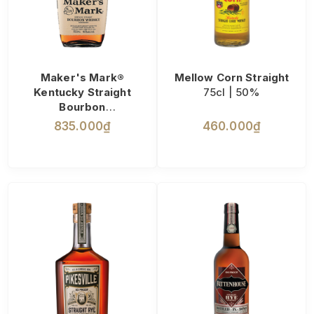
Maker's Mark®
Mellow Corn Straight
Kentucky Straight
75cl | 50%
Bourbon
75cl | 45%
835.000₫
460.000₫