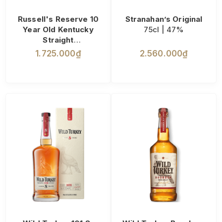
Russell's Reserve 10
Stranahan’s Original
Year Old Kentucky
75cl | 47%
Straight
75cl | 45%
1.725.000₫
2.560.000₫