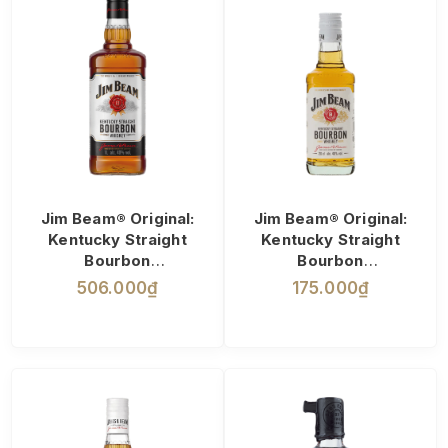
Jim Beam® Original:
Jim Beam® Original:
Kentucky Straight
Kentucky Straight
Bourbon
Bourbon
1L | 40%
20cl | 40%
506.000₫
175.000₫