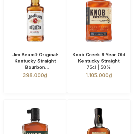
Jim Beam® Original:
Knob Creek 9 Year Old
Kentucky Straight
Kentucky Straight
Bourbon
75cl | 50%
70cl | 40%
398.000₫
1.105.000₫