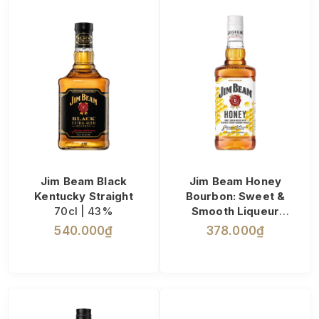
Jim Beam Black
Jim Beam Honey
Kentucky Straight
Bourbon: Sweet &
70cl | 43%
Smooth Liqueur
70cl | 30%
540.000₫
378.000₫