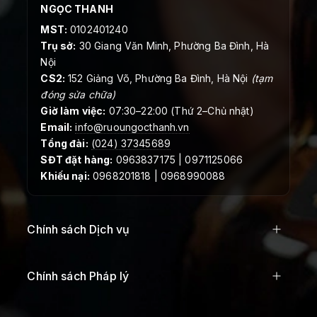
NGỌC THANH
MST:
0102401240
Trụ sở:
30 Giang Văn Minh, Phường Ba Đình, Hà
Nội
CS2:
152 Giảng Võ, Phường Ba Đình, Hà Nội
(tạm
đóng sửa chữa)
Giờ làm việc:
07:30–22:00 (Thứ 2–Chủ nhật)
Email:
info@ruoungocthanh.vn
Tổng đài:
(024) 37345689
SĐT đặt hàng:
0963837175 | 0971125066
Khiếu nại:
0968201818 | 0968990088
Chính sách Dịch vụ
Chính sách Pháp lý