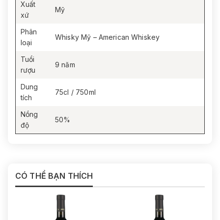
Xuất
Mỹ
xứ
Phân
Whisky Mỹ – American Whiskey
loại
Tuổi
9 năm
rượu
Dung
75cl / 750ml
tích
Nồng
50%
độ
CÓ THỂ BẠN THÍCH