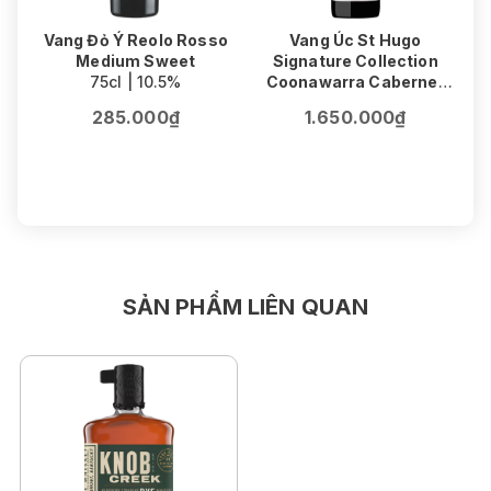
Vang Đỏ Ý Reolo Rosso
Vang Úc St Hugo
Medium Sweet
Signature Collection
75cl | 10.5%
Coonawarra Cabernet
V
Sauvignon
F
285.000₫
1.650.000₫
75cl | 14.5%
SẢN PHẨM LIÊN QUAN