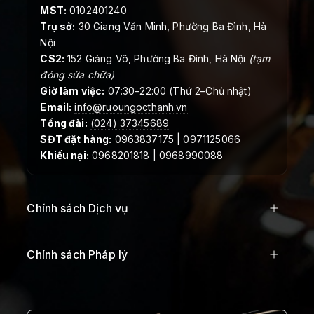
MST:
0102401240
Trụ sở:
30 Giang Văn Minh, Phường Ba Đình, Hà
Nội
CS2:
152 Giảng Võ, Phường Ba Đình, Hà Nội
(tạm
đóng sửa chữa)
Giờ làm việc:
07:30–22:00 (Thứ 2–Chủ nhật)
Email:
info@ruoungocthanh.vn
Tổng đài:
(024) 37345689
SĐT đặt hàng:
0963837175 | 0971125066
Khiếu nại:
0968201818 | 0968990088
Chính sách Dịch vụ
Chính sách Pháp lý