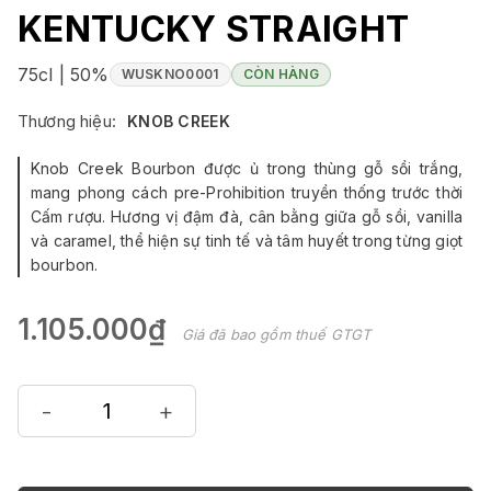
KENTUCKY STRAIGHT
75cl | 50%
WUSKNO0001
CÒN HÀNG
Thương hiệu:
KNOB CREEK
Knob Creek Bourbon được ủ trong thùng gỗ sồi trắng,
mang phong cách pre-Prohibition truyền thống trước thời
Cấm rượu. Hương vị đậm đà, cân bằng giữa gỗ sồi, vanilla
và caramel, thể hiện sự tinh tế và tâm huyết trong từng giọt
bourbon.
1.105.000₫
Giá đã bao gồm thuế GTGT
-
+