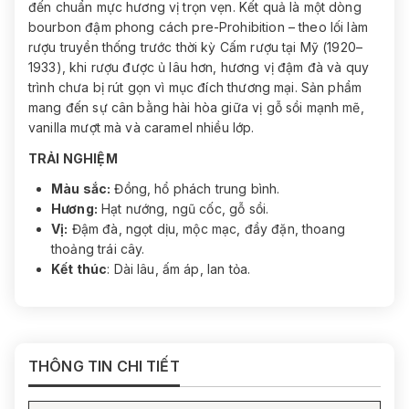
đến chuẩn mực hương vị trọn vẹn. Kết quả là một dòng
bourbon đậm phong cách pre-Prohibition – theo lối làm
rượu truyền thống trước thời kỳ Cấm rượu tại Mỹ (1920–
1933), khi rượu được ủ lâu hơn, hương vị đậm đà và quy
trình chưa bị rút gọn vì mục đích thương mại. Sản phẩm
mang đến sự cân bằng hài hòa giữa vị gỗ sồi mạnh mẽ,
vanilla mượt mà và caramel nhiều lớp.
TRẢI NGHIỆM
Màu sắc:
Đồng, hổ phách trung bình.
Hương:
Hạt nướng, ngũ cốc, gỗ sồi.
Vị:
Đậm đà, ngọt dịu, mộc mạc, đầy đặn, thoang
thoảng trái cây.
Kết thúc
: Dài lâu, ấm áp, lan tỏa.
THÔNG TIN CHI TIẾT