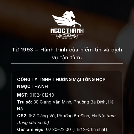
Từ 1993 – Hành trình của niềm tin và dịch
vụ tận tâm.
CÔNG TY TNHH THƯƠNG MẠI TỔNG HỢP
NGỌC THANH
MST:
0102401240
Trụ sở:
30 Giang Văn Minh, Phường Ba Đình, Hà
Nội
CS2:
152 Giảng Võ, Phường Ba Đình, Hà Nội
(tạm
đóng sửa chữa)
Giờ làm việc:
07:30–22:00 (Thứ 2–Chủ nhật)