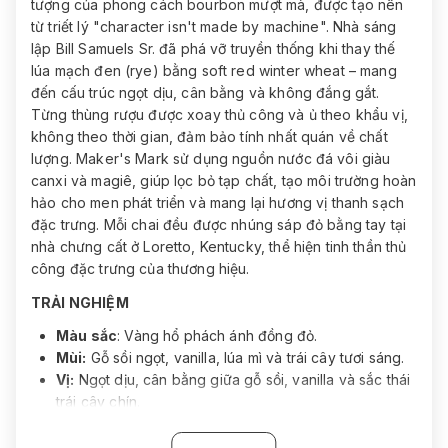
tượng của phong cách bourbon mượt mà, được tạo nên
từ triết lý "character isn't made by machine". Nhà sáng
lập Bill Samuels Sr. đã phá vỡ truyền thống khi thay thế
lúa mạch đen (rye) bằng soft red winter wheat – mang
đến cấu trúc ngọt dịu, cân bằng và không đắng gắt.
Từng thùng rượu được xoay thủ công và ủ theo khẩu vị,
không theo thời gian, đảm bảo tính nhất quán về chất
lượng. Maker's Mark sử dụng nguồn nước đá vôi giàu
canxi và magiê, giúp lọc bỏ tạp chất, tạo môi trường hoàn
hảo cho men phát triển và mang lại hương vị thanh sạch
đặc trưng. Mỗi chai đều được nhúng sáp đỏ bằng tay tại
nhà chưng cất ở Loretto, Kentucky, thể hiện tinh thần thủ
công đặc trưng của thương hiệu.
TRẢI NGHIỆM
Màu sắc
: Vàng hổ phách ánh đồng đỏ.
Mùi:
Gỗ sồi ngọt, vanilla, lúa mì và trái cây tươi sáng.
Vị:
Ngọt dịu, cân bằng giữa gỗ sồi, vanilla và sắc thái
trái cây chín.
Kết thúc:
Mượt mà, béo nhẹ với cay mềm tinh tế và
hậu vị sạch.