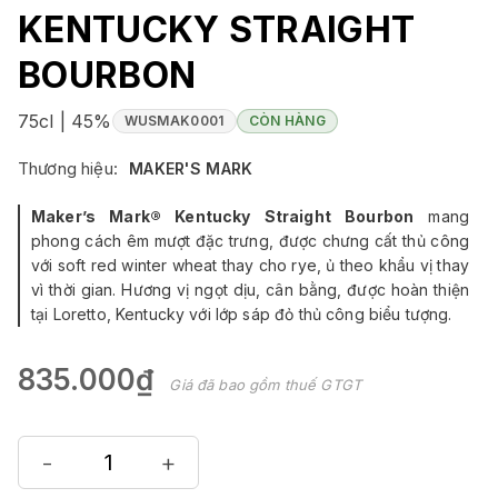
KENTUCKY STRAIGHT
BOURBON
75cl | 45%
WUSMAK0001
CÒN HÀNG
Thương hiệu:
MAKER'S MARK
Maker’s Mark® Kentucky Straight Bourbon
mang
phong cách êm mượt đặc trưng, được chưng cất thủ công
với soft red winter wheat thay cho rye, ủ theo khẩu vị thay
vì thời gian. Hương vị ngọt dịu, cân bằng, được hoàn thiện
tại Loretto, Kentucky với lớp sáp đỏ thủ công biểu tượng.
835.000₫
Giá đã bao gồm thuế GTGT
-
+