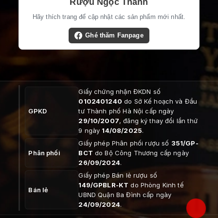
Rượu Ngọc Thanh
Hãy thích trang để cập nhật các sản phẩm mới nhất.
Ghé thăm Fanpage
Giấy chứng nhận ĐKDN số
0102401240
do Sở Kế hoạch và Đầu
GPKD
tư Thành phố Hà Nội cấp ngày
29/10/2007
, đăng ký thay đổi lần thứ
9 ngày
14/08/2025
.
Giấy phép Phân phối rượu số
351/GP-
Phân phối
BCT
do Bộ Công Thương cấp ngày
26/09/2024
.
Giấy phép Bán lẻ rượu số
149/GPBLR-KT
do Phòng Kinh tế
Bán lẻ
UBND Quận Ba Đình cấp ngày
24/09/2024
.