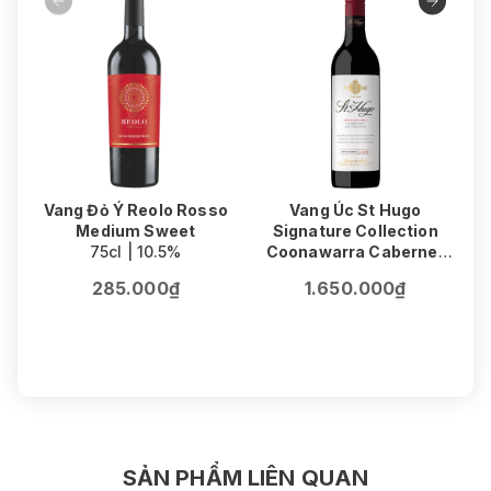
Vang Đỏ Ý Reolo Rosso
Vang Úc St Hugo
Medium Sweet
Signature Collection
75cl | 10.5%
Coonawarra Cabernet
V
Sauvignon
F
285.000₫
1.650.000₫
75cl | 14.5%
SẢN PHẨM LIÊN QUAN