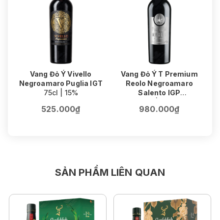
Vang Đỏ Ý Vivello
Vang Đỏ Ý T Premium
V
Negroamaro Puglia IGT
Reolo Negroamaro
75cl | 15%
Salento IGP
75cl | 16.5%
525.000₫
980.000₫
SẢN PHẨM LIÊN QUAN