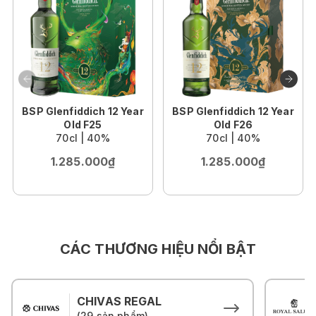
BSP Glenfiddich 12 Year
BSP Glenfiddich 12 Year
Old F25
Old F26
70cl | 40%
70cl | 40%
1.285.000₫
1.285.000₫
CÁC THƯƠNG HIỆU NỔI BẬT
CHIVAS REGAL
(29 sản phẩm)