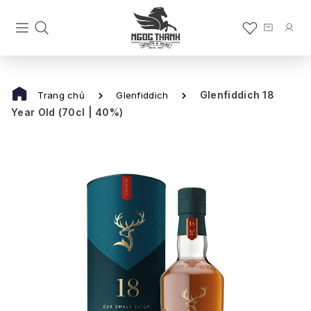
Glenfiddich 18
Trang chủ
Glenfiddich
Year Old (70cl | 40%)