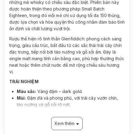
những mẻ whisky có chiều sâu đặc biệt. Phiên bản này
được hoàn thiện theo phương pháp Small Batch
Eighteen, trong đó mỗi mẻ chỉ sử dụng tối đa 150 thùng,
được lựa chọn và hòa quyện thủ công nhằm đảm bảo tính
ổn định và chất lượng vượt trội.
Rượu thể hiện rõ tinh thần Glenfiddich: phong cách sang
trọng, giàu cấu trúc, bắt đầu từ các sắc thái trái cây chín
đặc trưng, tiếp nối bởi táo nướng và gỗ sồi ấm. Đây là
single malt mang tính cân bằng cao, phù hợp thưởng thức
neat hoặc thêm chút nước để mở rộng chiều sâu hương
vị.
TRẢI NGHIỆM
Màu sắc:
Vàng đậm – dark gold.
Mùi:
Đậm đà và phong phú, với trái cây vườn chín,
táo nướng và gỗ sồi rõ nét.
Vị:
Sâu và giàu, nổi bật trái cây khô sang trọng, vỏ
cam candied peel, chà là và tầng gỗ sồi tinh tế.
Xem thêm
Kết thúc:
Ấm áp, sang trọng, kéo dài và hài hòa.