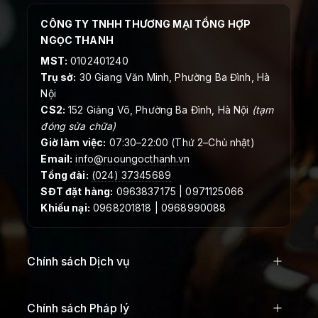
CÔNG TY TNHH THƯƠNG MẠI TỔNG HỢP
NGỌC THANH
MST:
0102401240
Trụ sở:
30 Giang Văn Minh, Phường Ba Đình, Hà
Nội
CS2:
152 Giảng Võ, Phường Ba Đình, Hà Nội
(tạm
đóng sửa chữa)
Giờ làm việc:
07:30–22:00 (Thứ 2–Chủ nhật)
Email:
info@ruoungocthanh.vn
Tổng đài:
(024) 37345689
SĐT đặt hàng:
0963837175 | 0971125066
Khiếu nại:
0968201818 | 0968990088
Chính sách Dịch vụ
Chính sách Pháp lý