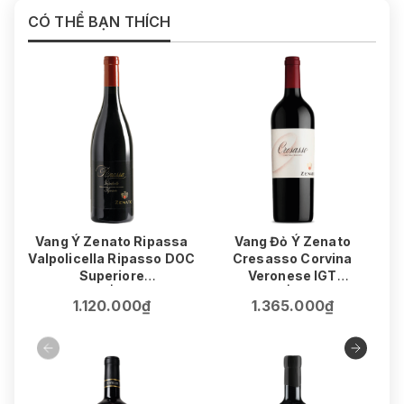
CÓ THỂ BẠN THÍCH
Vang Ý Zenato Ripassa
Vang Đỏ Ý Zenato
V
Valpolicella Ripasso DOC
Cresasso Corvina
Superiore
Veronese IGT
75cl | 14%
75cl | 15.5%
1.120.000₫
1.365.000₫