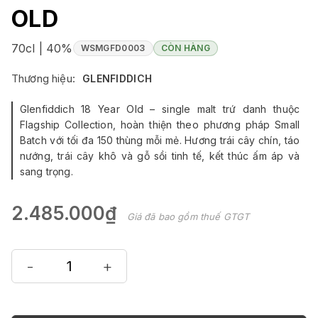
OLD
70cl | 40%
WSMGFD0003
CÒN HÀNG
Thương hiệu:
GLENFIDDICH
Glenfiddich 18 Year Old – single malt trứ danh thuộc
Flagship Collection, hoàn thiện theo phương pháp Small
Batch với tối đa 150 thùng mỗi mẻ. Hương trái cây chín, táo
nướng, trái cây khô và gỗ sồi tinh tế, kết thúc ấm áp và
sang trọng.
2.485.000₫
Giá đã bao gồm thuế GTGT
-
+