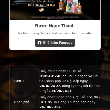
Rượu Ngọc Thanh
Hãy thích trang để cập nhật các sản phẩm mới nhất.
Ghé thăm Fanpage
Giấy chứng nhận ĐKDN số
0102401240
do Sở Kế hoạch và Đầu
GPKD
tư Thành phố Hà Nội cấp ngày
29/10/2007
, đăng ký thay đổi lần thứ
9 ngày
14/08/2025
.
Giấy phép Phân phối rượu số
351/GP-
Phân phối
BCT
do Bộ Công Thương cấp ngày
26/09/2024
.