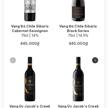
Vang Đỏ Chile Sibaris
Vang Đỏ Chile Sibaris
V
Cabernet Sauvignon
Black Series
75cl | 14%
75cl | 14.5%
445.000₫
445.000₫
Vang Úc Jacob's Creek
Vang Úc Jacob's Creek