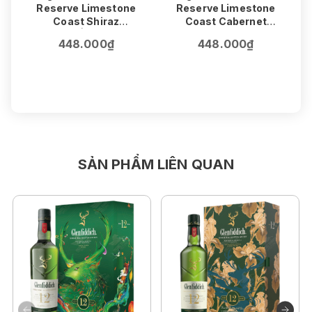
Reserve Limestone
Reserve Limestone
Coast Shiraz
Coast Cabernet
75cl | 14.5%
Sauvignon
448.000₫
448.000₫
75cl | 14.1%
SẢN PHẨM LIÊN QUAN