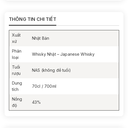
Kết thúc:
Thanh thoát, tinh tế và kéo dài, để lại dư vị
nhẹ của gỗ Mizunara.
THÔNG TIN CHI TIẾT
THÀNH PHẦN BỘ SẢN PHẨM
01 chai Hibiki Japanese Harmony 70cl
Xuất
01 hộp quà trụ cứng, họa tiết hoa phong cách Nhật
Nhật Bản
xứ
Bản
01 túi xách đồng bộ
Phân
Whisky Nhật – Japanese Whisky
loại
Tuổi
NAS (không đề tuổi)
rượu
Dung
70cl / 700ml
tích
Nồng
43%
độ