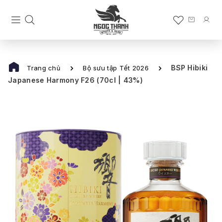
BSP Hibiki
Trang chủ
Bộ sưu tập Tết 2026
Japanese Harmony F26 (70cl | 43%)