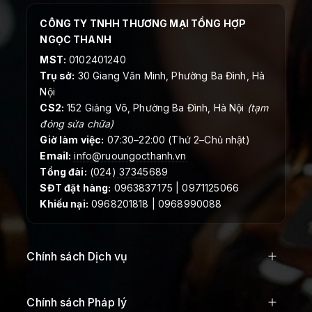
CÔNG TY TNHH THƯƠNG MẠI TỔNG HỢP
NGỌC THANH
MST:
0102401240
Trụ sở:
30 Giang Văn Minh, Phường Ba Đình, Hà
Nội
CS2:
152 Giảng Võ, Phường Ba Đình, Hà Nội
(tạm
đóng sửa chữa)
Giờ làm việc:
07:30–22:00 (Thứ 2–Chủ nhật)
Email:
info@ruoungocthanh.vn
Tổng đài:
(024) 37345689
SĐT đặt hàng:
0963837175 | 0971125066
Khiếu nại:
0968201818 | 0968990088
Chính sách Dịch vụ
Chính sách Pháp lý