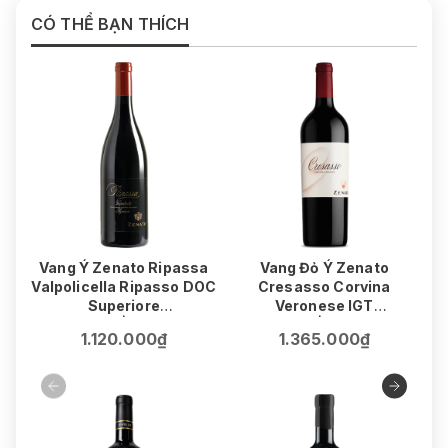
CÓ THỂ BẠN THÍCH
Vang Ý Zenato Ripassa
Vang Đỏ Ý Zenato
V
Valpolicella Ripasso DOC
Cresasso Corvina
Superiore
Veronese IGT
75cl | 14%
75cl | 15.5%
1.120.000₫
1.365.000₫