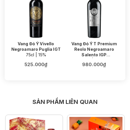
Vang Đỏ Ý Vivello
Vang Đỏ Ý T Premium
V
Negroamaro Puglia IGT
Reolo Negroamaro
75cl | 15%
Salento IGP
75cl | 16.5%
525.000₫
980.000₫
SẢN PHẨM LIÊN QUAN