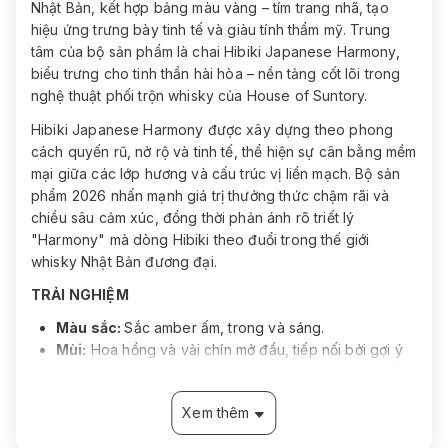
Nhật Bản, kết hợp bảng màu vàng – tím trang nhã, tạo
hiệu ứng trưng bày tinh tế và giàu tính thẩm mỹ. Trung
tâm của bộ sản phẩm là chai Hibiki Japanese Harmony,
biểu trưng cho tinh thần hài hòa – nền tảng cốt lõi trong
nghệ thuật phối trộn whisky của House of Suntory.
Hibiki Japanese Harmony được xây dựng theo phong
cách quyến rũ, nở rộ và tinh tế, thể hiện sự cân bằng mềm
mại giữa các lớp hương và cấu trúc vị liền mạch. Bộ sản
phẩm 2026 nhấn mạnh giá trị thưởng thức chậm rãi và
chiều sâu cảm xúc, đồng thời phản ánh rõ triết lý
"Harmony" mà dòng Hibiki theo đuổi trong thế giới
whisky Nhật Bản đương đại.
TRẢI NGHIỆM
Màu sắc:
Sắc amber ấm, trong và sáng.
Mùi:
Hoa hồng và vải chín mở đầu, tiếp nối bởi gợi ý
thảo mộc nhẹ như rosemary, hòa cùng cảm giác gỗ
trưởng thành và gỗ đàn hương.
Xem thêm
Vị:
Độ ngọt mềm mại gợi mật ong, vỏ cam ngào
đường và socola trắng, cấu trúc tròn và mượt.