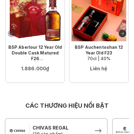
BSP Aberlour 12 Year Old
BSP Auchentoshan 12
Double Cask Matured
Year Old F23
F26
70cl | 40%
70cl | 40%
1.886.000₫
Liên hệ
CÁC THƯƠNG HIỆU NỔI BẬT
CHIVAS REGAL
(29 sản phẩm)