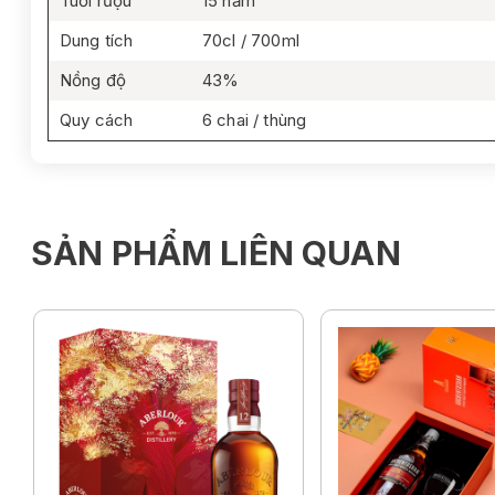
Tuổi rượu
15 năm
Dung tích
70cl / 700ml
Nồng độ
43%
Quy cách
6 chai / thùng
SẢN PHẨM LIÊN QUAN