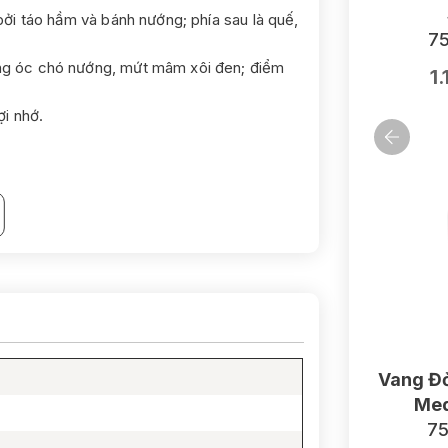
bởi táo hầm và bánh nướng; phía sau là quế,
75
ng óc chó nướng, mứt mâm xôi đen; điểm
1
ợi nhớ.
Vang Đỏ
Med
75