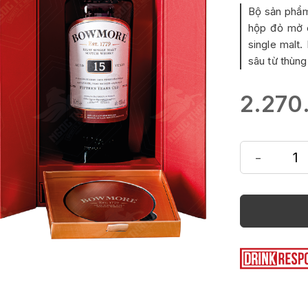
Bộ sản phẩm
hộp đỏ mở c
single malt.
sâu từ thùng
2.270
-