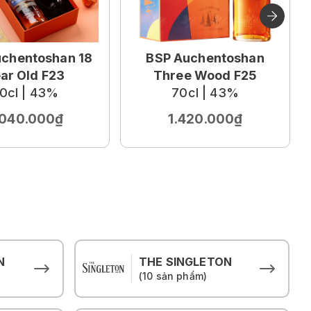
chentoshan 18
BSP Auchentoshan
ar Old F23
Three Wood F25
0cl | 43%
70cl | 43%
.040.000₫
1.420.000₫
N
THE SINGLETON
(10 sản phẩm)