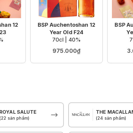
han 12
BSP Auchentoshan 12
BSP Au
F23
Year Old F24
Ye
0%
70cl | 40%
7
975.000₫
3
ROYAL SALUTE
THE MACALLA
(22 sản phẩm)
(24 sản phẩm)