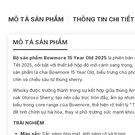
MÔ TẢ SẢN PHẨM
THÔNG TIN CHI TIẾT
MÔ TẢ SẢN PHẨM
Bộ sản phẩm Bowmore 15 Year Old 2025
là phiên bản
Tết 2025, nổi bật với thiết kế hộp đỏ mở cánh sang trọng
sản phẩm là chai Bowmore 15 Year Old, biểu trưng cho phon
chín và chiều sâu từ thùng sherry.
Whisky được trưởng thành trong sự kết hợp giữa thùng A
oak Oloroso Sherry, tạo nên cấu trúc tròn đầy, ấm áp nhưn
biểu trong core range của Bowmore, thể hiện rõ triết lý "
để tinh chỉnh sự hài hòa, thay vì phô trương sức mạnh khói
TRẢI NGHIỆM
Màu sắc:
Sắc vàng óng mát, ánh sáng rõ và trong.