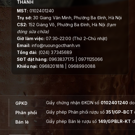
THANH
MST:
0102401240
Trụ sở:
30 Giang Văn Minh, Phường Ba Đình, Hà Nội
CS2:
152 Giảng Võ, Phường Ba Đình, Hà Nội
(tạm
đóng sửa chữa)
Giờ làm việc:
07:30–22:00 (Thứ 2–Chủ nhật)
Email:
info@ruoungocthanh.vn
Tổng đài:
(024) 37345689
SĐT đặt hàng:
0963837175 | 0971125066
Khiếu nại:
0968201818 | 0968990088
Giấy chứng nhận ĐKDN số
0102401240
do 
GPKD
Giấy phép Phân phối rượu số
351/GP-BCT
Phân phối
Giấy phép Bán lẻ rượu số
149/GPBLR-KT
d
Bán lẻ