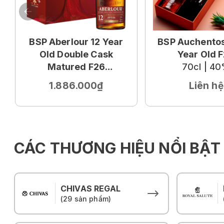
BSP Aberlour 12 Year
BSP Auchentos
Old Double Cask
Year Old 
Matured F26
70cl | 4
70cl | 40%
1.886.000₫
Liên hệ
CÁC THƯƠNG HIỆU NỔI BẬT
CHIVAS REGAL
(29 sản phẩm)