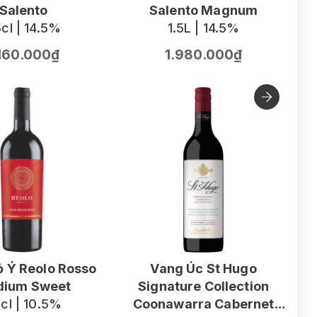
Salento
Salento Magnum
cl | 14.5%
1.5L | 14.5%
.160.000₫
1.980.000₫
 Ý Reolo Rosso
Vang Úc St Hugo
ium Sweet
Signature Collection
V
cl | 10.5%
Coonawarra Cabernet