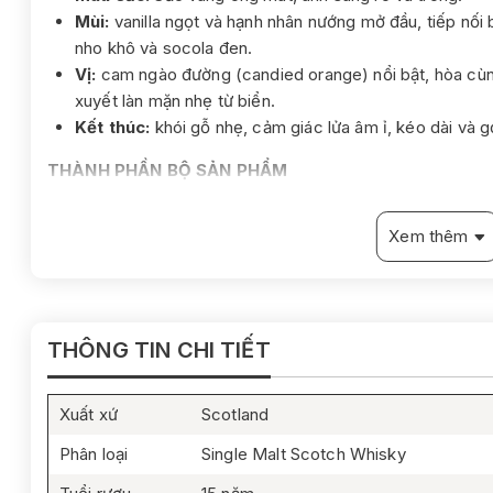
Mùi:
vanilla ngọt và hạnh nhân nướng mở đầu, tiếp nối 
nho khô và socola đen.
Vị:
cam ngào đường (candied orange) nổi bật, hòa cù
xuyết làn mặn nhẹ từ biển.
Kết thúc:
khói gỗ nhẹ, cảm giác lửa âm ỉ, kéo dài và g
THÀNH PHẦN BỘ SẢN PHẨM
01 chai Bowmore 15 Year Old
01 đế lót ly logo Bowmore
Xem thêm
01 Hộp quà cứng màu đỏ, thiết kế mở cánh
01 Túi xách đồng bộ thương hiệu Beam Suntory
THÔNG TIN CHI TIẾT
Xuất xứ
Scotland
Phân loại
Single Malt Scotch Whisky