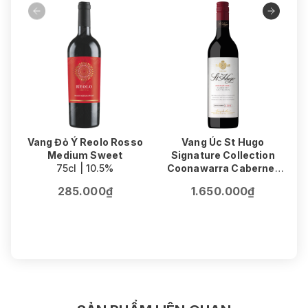
Vang Đỏ Ý Reolo Rosso
Vang Úc St Hugo
Medium Sweet
Signature Collection
75cl | 10.5%
Coonawarra Cabernet
V
Sauvignon
F
285.000₫
1.650.000₫
75cl | 14.5%