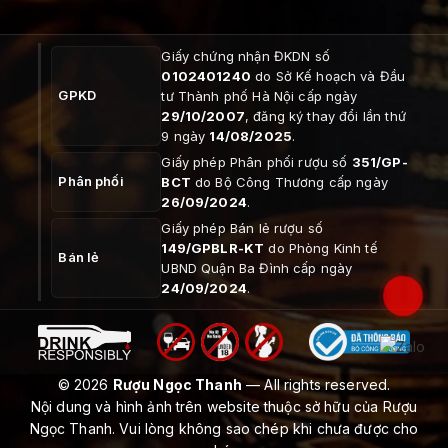
Giấy chứng nhận ĐKDN số
0102401240
do Sở Kế hoạch và Đầu
GPKD
tư Thành phố Hà Nội cấp ngày
29/10/2007
, đăng ký thay đổi lần thứ
9 ngày
14/08/2025
.
Giấy phép Phân phối rượu số
351/GP-
Phân phối
BCT
do Bộ Công Thương cấp ngày
26/09/2024
.
Giấy phép Bán lẻ rượu số
149/GPBLR-KT
do Phòng Kinh tế
Bán lẻ
UBND Quận Ba Đình cấp ngày
24/09/2024
.
© 2026
Rượu Ngọc Thanh
— All rights reserved.
Nội dung và hình ảnh trên website thuộc sở hữu của Rượu
Ngọc Thanh. Vui lòng không sao chép khi chưa được cho