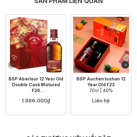
SẢN PHẨM LIÊN QUAN
BSP Aberlour 12 Year Old
BSP Auchentoshan 12
Double Cask Matured
Year Old F23
F26
70cl | 40%
70cl | 40%
1.886.000₫
Liên hệ