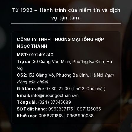
Từ 1993 – Hành trình của niềm tin và dịch
vụ tận tâm.
CÔNG TY TNHH THƯƠNG MẠI TỔNG HỢP
NGỌC THANH
MST:
0102401240
Trụ sở:
30 Giang Văn Minh, Phường Ba Đình, Hà
Nội
CS2:
152 Giảng Võ, Phường Ba Đình, Hà Nội
(tạm
đóng sửa chữa)
Giờ làm việc:
07:30–22:00 (Thứ 2–Chủ nhật)
Email:
info@ruoungocthanh.vn
Tổng đài:
(024) 37345689
SĐT đặt hàng:
0963837175 | 0971125066
Khiếu nại:
0968201818 | 0968990088