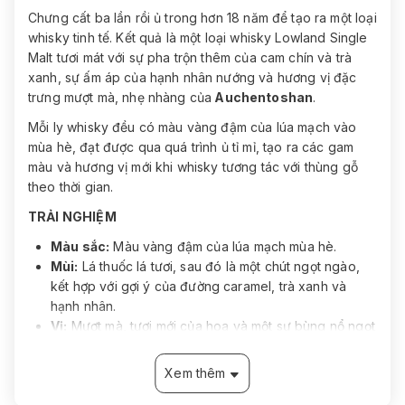
Chưng cất ba lần rồi ủ trong hơn 18 năm để tạo ra một loại
whisky tinh tế. Kết quả là một loại whisky Lowland Single
Malt tươi mát với sự pha trộn thêm của cam chín và trà
xanh, sự ấm áp của hạnh nhân nướng và hương vị đặc
trưng mượt mà, nhẹ nhàng của
Auchentoshan
.
Mỗi ly whisky đều có màu vàng đậm của lúa mạch vào
mùa hè, đạt được qua quá trình ủ tỉ mỉ, tạo ra các gam
màu và hương vị mới khi whisky tương tác với thùng gỗ
theo thời gian.
TRẢI NGHIỆM
Màu sắc:
Màu vàng đậm của lúa mạch mùa hè.
Mùi:
Lá thuốc lá tươi, sau đó là một chút ngọt ngào,
kết hợp với gợi ý của đường caramel, trà xanh và
hạnh nhân.
Vị:
Mượt mà, tươi mới của hoa và một sự bùng nổ ngọt
ngào của lúa mạch lúc ban đầu. Sau đó dần nhẹ
nhàng rút lại, để lộ ra sự sảng khoái và sống động
Xem thêm
của whisky Auchentoshan.