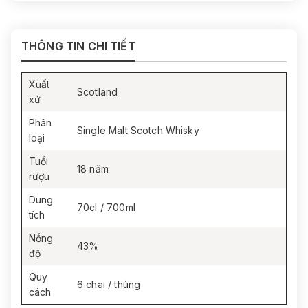
Kết thúc:
Cân bằng, kéo dài và dư vị dai dẳng. Một
ly rượu có thể kích thích mọi giác quan.
THÔNG TIN CHI TIẾT
Xuất
Scotland
xứ
Phân
Single Malt Scotch Whisky
loại
Tuổi
18 năm
rượu
Dung
70cl / 700ml
tích
Nồng
43%
độ
Quy
6 chai / thùng
cách