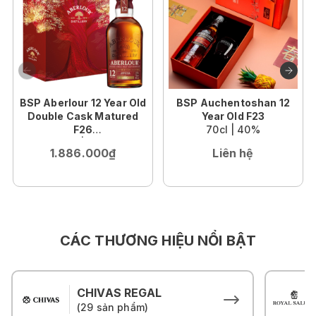
BSP Aberlour 12 Year Old
BSP Auchentoshan 12
Double Cask Matured
Year Old F23
F26
70cl | 40%
70cl | 40%
1.886.000₫
Liên hệ
CÁC THƯƠNG HIỆU NỔI BẬT
CHIVAS REGAL
(29 sản phẩm)