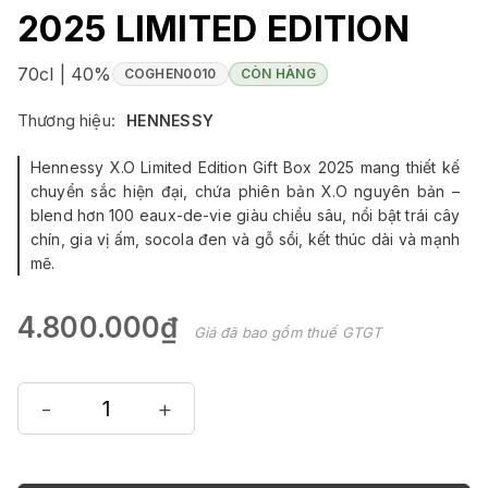
2025 LIMITED EDITION
70cl | 40%
COGHEN0010
CÒN HÀNG
Thương hiệu:
HENNESSY
Hennessy X.O Limited Edition Gift Box 2025 mang thiết kế
chuyển sắc hiện đại, chứa phiên bản X.O nguyên bản –
blend hơn 100 eaux-de-vie giàu chiều sâu, nổi bật trái cây
chín, gia vị ấm, socola đen và gỗ sồi, kết thúc dài và mạnh
mẽ.
4.800.000₫
Giá đã bao gồm thuế GTGT
-
+