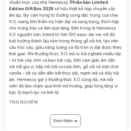
chuẩn mực của nhà Hennessy.
Phiên bản Limited
Edition Gift Box 2025
sở hữu thiết kế hộp chuyển sắc
ấm áp, lấy cảm hứng từ đường cong đặc trưng của chai
X.O, mang tính thẩm mỹ hiện đại và sang trọng, thích hợp
cho trưng bày và làm quà tặng. Bên trong là Hennessy
X.O nguyên bản: blend từ hơn 100 eaux-de-vie với độ
tuổi trưởng thành lâu năm trong thùng gỗ sồi trẻ, tạo nên
cấu trúc sâu, giàu năng lượng và độ tròn vị đạt được theo
thời gian. Khi thưởng thức, X.O mở ra trải nghiệm nhiều lớp
– từ trái cây chín và kẹo trái cây, đến cảm giác ấm dần
với nốt gia vị, tiếp nối bởi socola đen, gỗ sồi và một chút
vanilla – tất cả dẫn đến kết thúc dài, mạnh mẽ và đầy hồi
âm. Hennessy gợi ý thưởng thức X.O cùng đá, nơi mỗi
viên đá làm chậm quá trình mở hương, giúp từng tầng vị
bộc lộ mạch lạc và tinh tế.
TRẢI NGHIỆM
Màu sắc:
Hổ phách đậm, trở nên sáng và trong hơn
khi dùng cùng đá.
Xem thêm
Mùi:
Trái cây chín và kẹo trái cây hòa cùng sự ấm áp