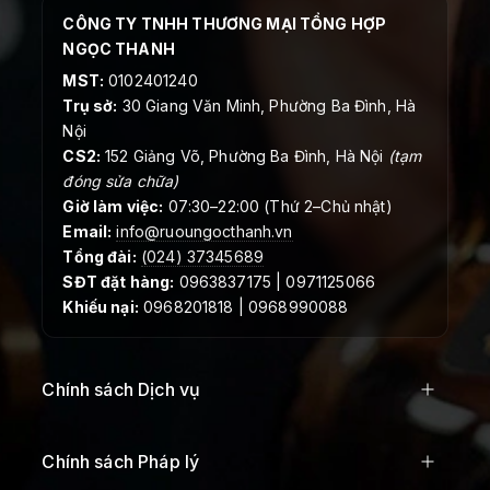
CÔNG TY TNHH THƯƠNG MẠI TỔNG HỢP
NGỌC THANH
MST:
0102401240
Trụ sở:
30 Giang Văn Minh, Phường Ba Đình, Hà
Nội
CS2:
152 Giảng Võ, Phường Ba Đình, Hà Nội
(tạm
đóng sửa chữa)
Giờ làm việc:
07:30–22:00 (Thứ 2–Chủ nhật)
Email:
info@ruoungocthanh.vn
Tổng đài:
(024) 37345689
SĐT đặt hàng:
0963837175 | 0971125066
Khiếu nại:
0968201818 | 0968990088
Chính sách Dịch vụ
Chính sách Pháp lý