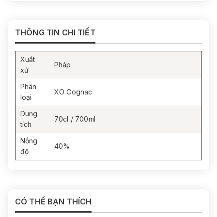
của gỗ sồi và gia vị.
Vị:
Trái cây ngào đường mở đầu, sau đó là làn nhiệt
gia vị, điểm xuyết socola đen, gỗ sồi và chút vanilla.
THÔNG TIN CHI TIẾT
Kết thúc:
Dài, đậm và sâu, với dấu ấn gỗ và gia vị lan
tỏa bền bỉ.
Xuất
Pháp
xứ
Phân
XO Cognac
loại
Dung
70cl / 700ml
tích
Nồng
40%
độ
CÓ THỂ BẠN THÍCH