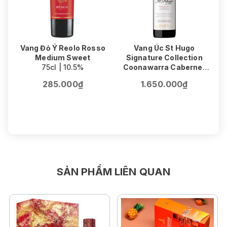
Vang Đỏ Ý Reolo Rosso
Vang Úc St Hugo
Medium Sweet
Signature Collection
75cl | 10.5%
Coonawarra Cabernet
V
Sauvignon
F
285.000₫
1.650.000₫
75cl | 14.5%
SẢN PHẨM LIÊN QUAN