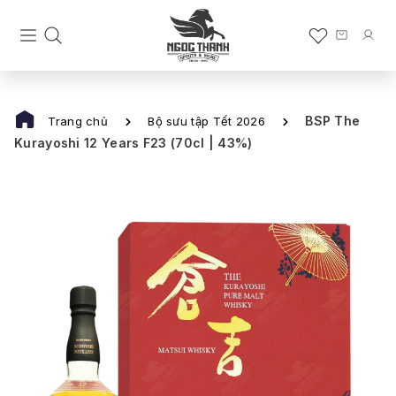
BSP The
Trang chủ
Bộ sưu tập Tết 2026
Kurayoshi 12 Years F23 (70cl | 43%)