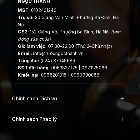
NGỌC THANH
MST:
0102401240
Trụ sở:
30 Giang Văn Minh, Phường Ba Đình, Hà
Nội
CS2:
152 Giảng Võ, Phường Ba Đình, Hà Nội
(tạm
đóng sửa chữa)
Giờ làm việc:
07:30–22:00 (Thứ 2–Chủ nhật)
Email:
info@ruoungocthanh.vn
Tổng đài:
(024) 37345689
SĐT đặt hàng:
0963837175 | 0971125066
Khiếu nại:
0968201818 | 0968990088
Chính sách Dịch vụ
Chính sách Pháp lý