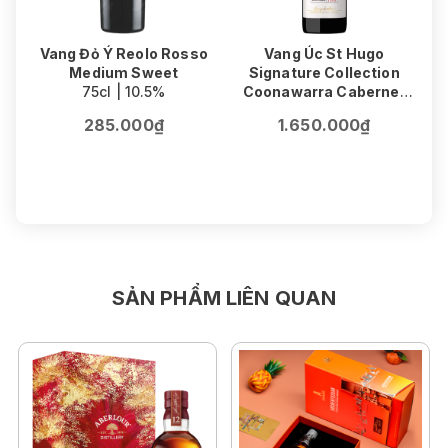
Vang Đỏ Ý Reolo Rosso
Vang Úc St Hugo
Medium Sweet
Signature Collection
75cl | 10.5%
Coonawarra Cabernet
V
Sauvignon
F
285.000₫
1.650.000₫
75cl | 14.5%
SẢN PHẨM LIÊN QUAN