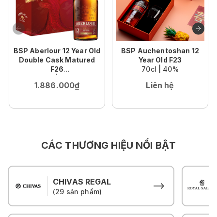
BSP Aberlour 12 Year Old
BSP Auchentoshan 12
Double Cask Matured
Year Old F23
F26
70cl | 40%
70cl | 40%
1.886.000₫
Liên hệ
CÁC THƯƠNG HIỆU NỔI BẬT
CHIVAS REGAL
(29 sản phẩm)