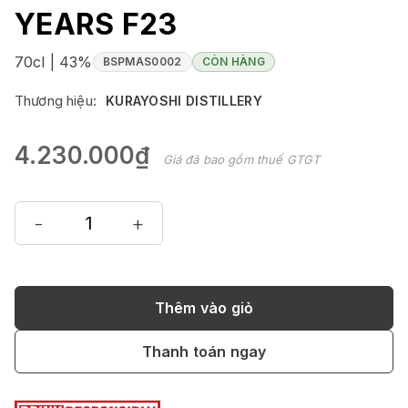
YEARS F23
70cl | 43%
BSPMAS0002
CÒN HÀNG
Thương hiệu:
KURAYOSHI DISTILLERY
4.230.000₫
Giá đã bao gồm thuế GTGT
-
+
Thêm vào giỏ
Thanh toán ngay