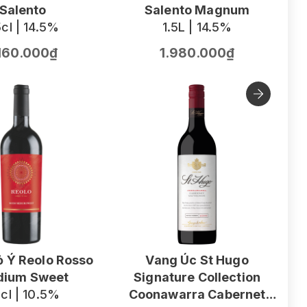
Salento
Salento Magnum
cl | 14.5%
1.5L | 14.5%
.160.000₫
1.980.000₫
 Ý Reolo Rosso
Vang Úc St Hugo
ium Sweet
Signature Collection
V
cl | 10.5%
Coonawarra Cabernet