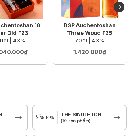
chentoshan 18
BSP Auchentoshan
ar Old F23
Three Wood F25
0cl | 43%
70cl | 43%
.040.000₫
1.420.000₫
N
THE SINGLETON
(10 sản phẩm)