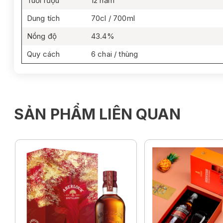
Tuổi rượu
12 năm
Dung tích
70cl / 700ml
Nồng độ
43.4%
Quy cách
6 chai / thùng
SẢN PHẨM LIÊN QUAN