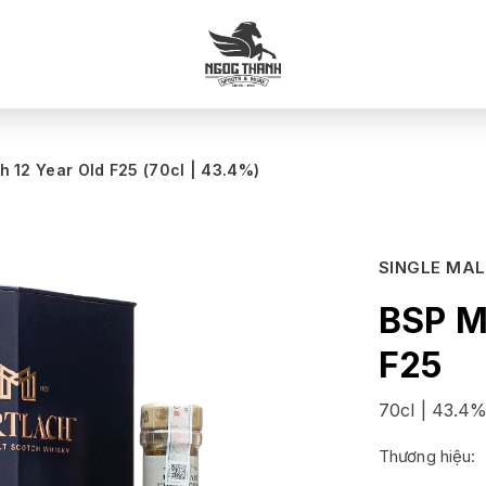
h 12 Year Old F25 (70cl | 43.4%)
SINGLE MA
BSP M
F25
70cl | 43.4
Thương hiệu: