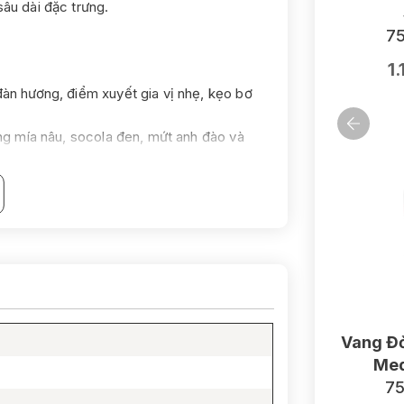
sâu dài đặc trưng.
75
1
àn hương, điểm xuyết gia vị nhẹ, kẹo bơ
ng mía nâu, socola đen, mứt anh đào và
 nét đặc trưng "meaty" độc đáo của
 chát đắng tinh tế.
Vang Đỏ
Med
75