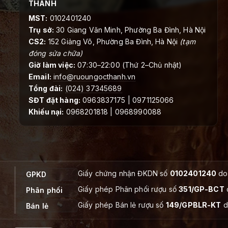
THANH
MST:
0102401240
Trụ sở:
30 Giang Văn Minh, Phường Ba Đình, Hà Nội
CS2:
152 Giảng Võ, Phường Ba Đình, Hà Nội
(tạm
đóng sửa chữa)
Giờ làm việc:
07:30–22:00 (Thứ 2–Chủ nhật)
Email:
info@ruoungocthanh.vn
Tổng đài:
(024) 37345689
SĐT đặt hàng:
0963837175 | 0971125066
Khiếu nại:
0968201818 | 0968990088
Giấy chứng nhận ĐKDN số
0102401240
do 
GPKD
Giấy phép Phân phối rượu số
351/GP-BCT
Phân phối
Giấy phép Bán lẻ rượu số
149/GPBLR-KT
d
Bán lẻ