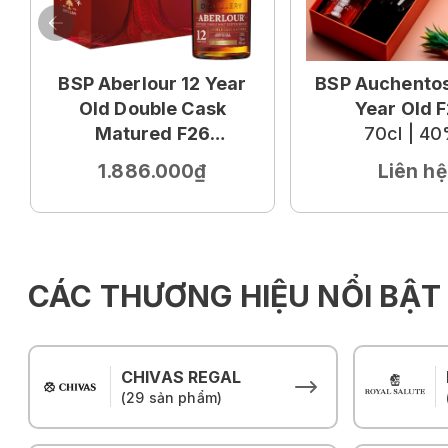
BSP Aberlour 12 Year
BSP Auchentos
Old Double Cask
Year Old 
Matured F26
70cl | 4
70cl | 40%
1.886.000₫
Liên hệ
CÁC THƯƠNG HIỆU NỔI BẬT
CHIVAS REGAL
(29 sản phẩm)