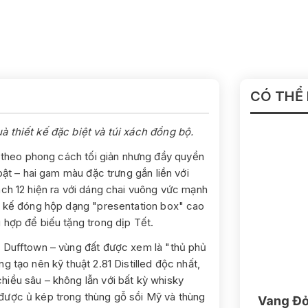
CÓ THỂ
 thiết kế đặc biệt và túi xách đồng bộ.
 theo phong cách tối giản nhưng đầy quyền
bật – hai gam màu đặc trưng gắn liền với
ach 12 hiện ra với dáng chai vuông vức mạnh
ết kế đóng hộp dạng "presentation box" cao
 hợp để biếu tặng trong dịp Tết.
i Dufftown – vùng đất được xem là "thủ phủ
 tạo nên kỹ thuật 2.81 Distilled độc nhất,
iều sâu – không lẫn với bất kỳ whisky
được ủ kép trong thùng gỗ sồi Mỹ và thùng
Vang Đỏ