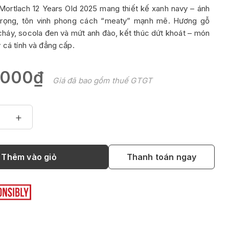
Mortlach 12 Years Old 2025 mang thiết kế xanh navy – ánh
trọng, tôn vinh phong cách “meaty” mạnh mẽ. Hương gỗ
cháy, socola đen và mứt anh đào, kết thúc dứt khoát – món
 cá tính và đẳng cấp.
.000₫
Giá đã bao gồm thuế GTGT
+
Thêm vào giỏ
Thanh toán ngay