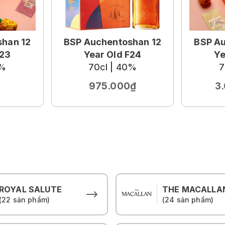
han 12
BSP Auchentoshan 12
BSP Au
F23
Year Old F24
Ye
0%
70cl | 40%
7
975.000₫
3
ROYAL SALUTE
THE MACALLA
(22 sản phẩm)
(24 sản phẩm)