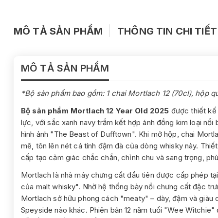
MÔ TẢ SẢN PHẨM
THÔNG TIN CHI TIẾT
MÔ TẢ SẢN PHẨM
*Bộ sản phẩm bao gồm: 1 chai Mortlach 12 (70cl), hộp quà
Bộ sản phẩm Mortlach 12 Year Old 2025
được thiết kế
lực, với sắc xanh navy trầm kết hợp ánh đồng kim loại nổi 
hình ảnh "The Beast of Dufftown". Khi mở hộp, chai Mortl
mẽ, tôn lên nét cá tính đậm đà của dòng whisky này. Thi
cấp tạo cảm giác chắc chắn, chỉnh chu và sang trọng, phù
Mortlach là nhà máy chưng cất đầu tiên được cấp phép tạ
của malt whisky". Nhờ hệ thống bảy nồi chưng cất đặc trưng
Mortlach sở hữu phong cách "meaty" – dày, đậm và giàu ch
Speyside nào khác. Phiên bản 12 năm tuổi "Wee Witchie" 