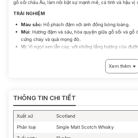
gỗ sồi châu Âu, làm nổi bật sự mạnh mẽ, cá tính và hậu vị 
TRẢI NGHIỆM
Màu sắc:
Hổ phách đậm với ánh đồng bóng loáng.
Mùi
: Hương đậm và sâu, hòa quyện giữa gỗ sồi và gỗ đ
cứng cháy và quả mọng đỏ.
Vị:
Vị ngọt xen lẫn cay, với những tầng hương của đườ
thuốc lá nhẹ. Kết cấu trung bình đến đầy, thể hiện rõ
Mortlach.
Xem thêm
Kết thúc:
Dứt khoát nhưng mượt mà, phảng phất vị mận
THÔNG TIN CHI TIẾT
Xuất xứ
Scotland
Phân loại
Single Malt Scotch Whisky