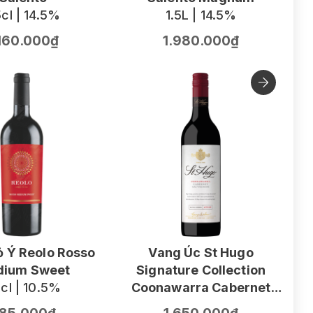
cl | 14.5%
1.5L | 14.5%
.160.000₫
1.980.000₫
 Ý Reolo Rosso
Vang Úc St Hugo
ium Sweet
Signature Collection
V
cl | 10.5%
Coonawarra Cabernet
F
Sauvignon