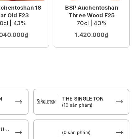
chentoshan 18
BSP Auchentoshan
ar Old F23
Three Wood F25
0cl | 43%
70cl | 43%
.040.000₫
1.420.000₫
N
THE SINGLETON
(10 sản phẩm)
THE HOUSE OF SUNTORY
(0 sản phẩm)