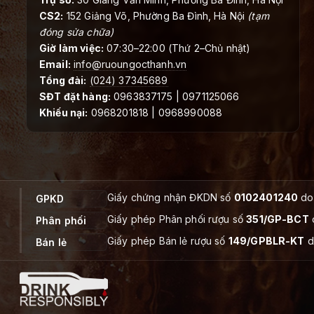
CS2:
152 Giảng Võ, Phường Ba Đình, Hà Nội
(tạm
đóng sửa chữa)
Giờ làm việc:
07:30–22:00 (Thứ 2–Chủ nhật)
Email:
info@ruoungocthanh.vn
Tổng đài:
(024) 37345689
SĐT đặt hàng:
0963837175 | 0971125066
Khiếu nại:
0968201818 | 0968990088
Giấy chứng nhận ĐKDN số
0102401240
do 
GPKD
Giấy phép Phân phối rượu số
351/GP-BCT
Phân phối
Giấy phép Bán lẻ rượu số
149/GPBLR-KT
d
Bán lẻ