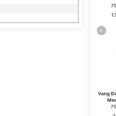
75
1
Vang Đỏ
Med
75