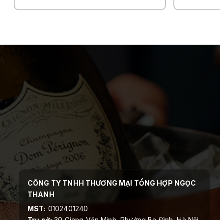
CÔNG TY TNHH THƯƠNG MẠI TỔNG HỢP NGỌC
THANH
MST:
0102401240
Trụ sở:
30 Giang Văn Minh, Phường Ba Đình, Hà Nội