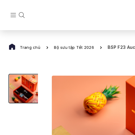
BSP F23 Auc
Trang chủ
Bộ sưu tập Tết 2026