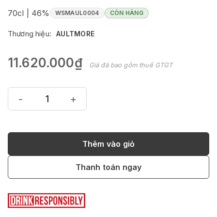
70cl | 46%
WSMAUL0004
CÒN HÀNG
Thương hiệu:
AULTMORE
11.620.000₫
Giá đã bao gồm thuế GTGT
-
+
Thêm vào giỏ
Thanh toán ngay