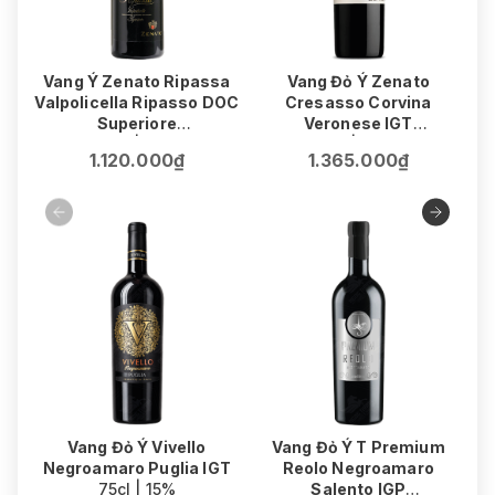
Vang Ý Zenato Ripassa
Vang Đỏ Ý Zenato
V
Valpolicella Ripasso DOC
Cresasso Corvina
Superiore
Veronese IGT
75cl | 14%
75cl | 15.5%
1.120.000₫
1.365.000₫
Vang Đỏ Ý Vivello
Vang Đỏ Ý T Premium
V
Negroamaro Puglia IGT
Reolo Negroamaro
75cl | 15%
Salento IGP