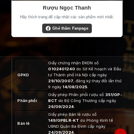
Rượu Ngọc Thanh
Hãy thích trang để cập nhật các sản phẩm mới nhất.
Ghé thăm Fanpage
Giấy chứng nhận ĐKDN số
0102401240
do Sở Kế hoạch và Đầu
GPKD
tư Thành phố Hà Nội cấp ngày
29/10/2007
, đăng ký thay đổi lần thứ
9 ngày
14/08/2025
.
Giấy phép Phân phối rượu số
351/GP-
Phân phối
BCT
do Bộ Công Thương cấp ngày
26/09/2024
.
Giấy phép Bán lẻ rượu số
149/GPBLR-KT
do Phòng Kinh tế
Bán lẻ
UBND Quận Ba Đình cấp ngày
24/09/2024
.