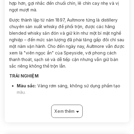
hợp hơn, gợi nhắc đến chuối chín, lê chín cay nhẹ và vị
ngọt mượt mà.
Được thành lập từ năm 1897, Aultmore từng là distillery
chuyên sản xuất whisky để phối trộn, được các hãng
blended whisky săn đón và giữ kín như một bí mật nghề
nghiệp – đến mức sản lượng đã phải tăng gấp đôi chỉ sau
một năm vận hành. Cho đến ngày nay, Aultmore vẫn được
xem là "viên ngọc ẩn" của Speyside, với phong cách
thanh thoát, sạch sẽ và dễ tiếp cận nhưng vẫn giữ bản
sắc riêng không thể trộn lẫn.
TRẢI NGHIỆM
Màu sắc:
Vàng rơm sáng, không sử dụng phẩm tạo
màu.
Mùi:
Cỏ tươi, trái cây vườn, gợi nhắc sự thanh nhẹ
đặc trưng của Speyside.
Xem thêm
Vị:
Chuối, lê chín có chút cay nhẹ, cân bằng với vị
ngọt tinh tế.
Kết thúc:
Phức hợp và tròn vị, đủ chiều sâu để khám
phá nhưng vẫn giữ được sự nhẹ nhàng vốn có.