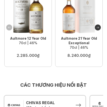
Aultmore 12 Year Old
Aultmore 21 Year Old
70cl | 46%
Exceptional
70cl | 46%
2.285.000₫
8.240.000₫
CÁC THƯƠNG HIỆU NỔI BẬT
CHIVAS REGAL