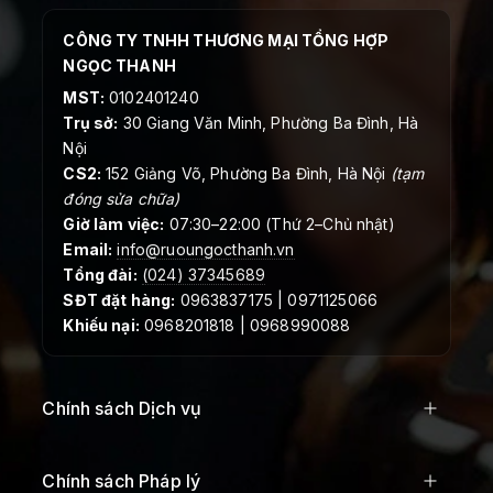
CÔNG TY TNHH THƯƠNG MẠI TỔNG HỢP
NGỌC THANH
MST:
0102401240
Trụ sở:
30 Giang Văn Minh, Phường Ba Đình, Hà
Nội
CS2:
152 Giảng Võ, Phường Ba Đình, Hà Nội
(tạm
đóng sửa chữa)
Giờ làm việc:
07:30–22:00 (Thứ 2–Chủ nhật)
Email:
info@ruoungocthanh.vn
Tổng đài:
(024) 37345689
SĐT đặt hàng:
0963837175 | 0971125066
Khiếu nại:
0968201818 | 0968990088
Chính sách Dịch vụ
Chính sách Pháp lý