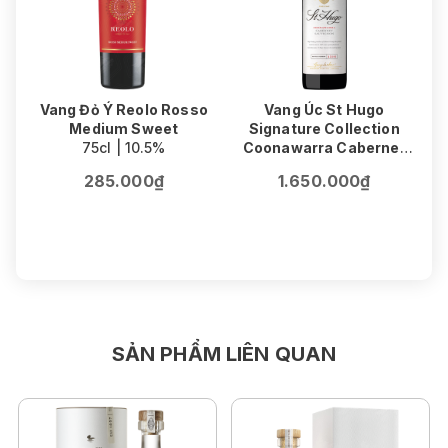
Vang Đỏ Ý Reolo Rosso
Vang Úc St Hugo
Medium Sweet
Signature Collection
75cl | 10.5%
Coonawarra Cabernet
V
Sauvignon
F
285.000₫
1.650.000₫
75cl | 14.5%
SẢN PHẨM LIÊN QUAN