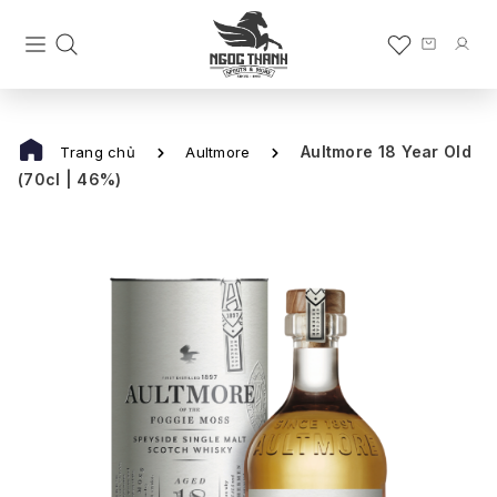
Aultmore 18 Year Old
Trang chủ
Aultmore
(70cl | 46%)