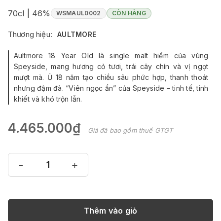
70cl | 46%
WSMAUL0002
CÒN HÀNG
Thương hiệu:
AULTMORE
Aultmore 18 Year Old là single malt hiếm của vùng
Speyside, mang hương cỏ tươi, trái cây chín và vị ngọt
mượt mà. Ủ 18 năm tạo chiều sâu phức hợp, thanh thoát
nhưng đậm đà. “Viên ngọc ẩn” của Speyside – tinh tế, tinh
khiết và khó trộn lẫn.
4.465.000₫
Giá đã bao gồm thuế GTGT
-
+
Thêm vào giỏ