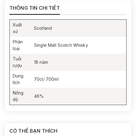
THÔNG TIN CHI TIẾT
THƯỞNG THỨC & PHỐI HỢP
Thưởng thức neat để cảm nhận rõ độ phức hợp của
whisky 18 năm tuổi.
Xuất
Scotland
xứ
Phân
Single Malt Scotch Whisky
loại
Tuổi
18 năm
rượu
Dung
70cl/ 700ml
tích
Nồng
46%
độ
CÓ THỂ BẠN THÍCH