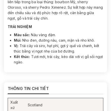
liên tiếp trong ba loại thùng: bourbon Mỹ, sherry
Oloroso, và sherry Pedro Ximenez. Sự kết hợp này mang
đến chiều sâu và độ phức hợp rõ rệt, cân bằng giữa
ngọt, gỗ và trái cây chín.
TRẢI NGHIỆM
Màu sắc:
Nâu vàng đậm.
Mùi:
Nho đen, đường nâu, cam, mận và nho khô.
Vị:
Trái cây và siro, hạt phỉ, gợi ý quế và chanh, kết
thúc bằng vị ngọt nhẹ của bơ đường.
Kết thúc:
Tươi mới, trái cây, kéo dài với vị gỗ sồi ngọt
ngào.
THÔNG TIN CHI TIẾT
Xuất
Scotland
xứ