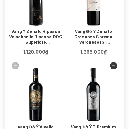
Vang Ý Zenato Ripassa
Vang Đỏ Ý Zenato
V
Valpolicella Ripasso DOC
Cresasso Corvina
Superiore
Veronese IGT
75cl | 14%
75cl | 15.5%
1.120.000₫
1.365.000₫
Vang Đỏ Ý Vivello
Vang Đỏ Ý T Premium
V