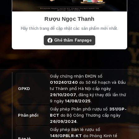
Rượu Ngọc Thanh
Hãy thích trang để cập nhật các sản phẩm mới nhất.
Ghé thăm Fanpage
Giấy chứng nhận ĐKDN số
0102401240
do Sở Kế hoạch và Đầu
GPKD
tư Thành phố Hà Nội cấp ngày
29/10/2007
, đăng ký thay đổi lần thứ
9 ngày
14/08/2025
.
Giấy phép Phân phối rượu số
351/GP-
Phân phối
BCT
do Bộ Công Thương cấp ngày
26/09/2024
.
Giấy phép Bán lẻ rượu số
149/GPBLR-KT
do Phòng Kinh tế
Bán lẻ