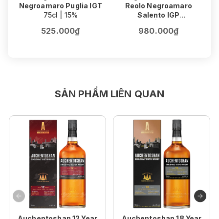
Negroamaro Puglia IGT
Reolo Negroamaro
75cl | 15%
Salento IGP
75cl | 16.5%
525.000₫
980.000₫
SẢN PHẨM LIÊN QUAN
Auchentoshan 12 Year
Auchentoshan 18 Year