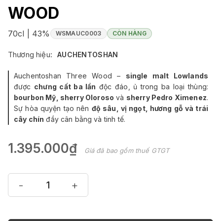
WOOD
70cl | 43%
WSMAUC0003
CÒN HÀNG
Thương hiệu:
AUCHENTOSHAN
Auchentoshan Three Wood –
single malt Lowlands
được
chưng cất ba lần
độc đáo, ủ trong ba loại thùng:
bourbon Mỹ, sherry Oloroso
và
sherry Pedro Ximenez
.
Sự hòa quyện tạo nên
độ sâu, vị ngọt, hương gỗ và trái
cây chín
đầy cân bằng và tinh tế.
1.395.000₫
Giá đã bao gồm thuế GTGT
-
+