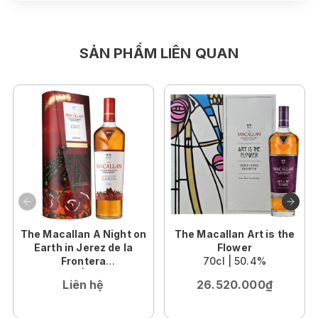
SẢN PHẨM LIÊN QUAN
The Macallan A Night on
The Macallan Art is the
Earth in Jerez de la
Flower
Frontera
70cl | 50.4%
70cl | 43%
Liên hệ
26.520.000₫