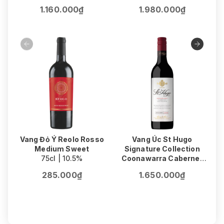
1.160.000₫
1.980.000₫
Vang Đỏ Ý Reolo Rosso
Vang Úc St Hugo
Medium Sweet
Signature Collection
75cl | 10.5%
Coonawarra Cabernet
V
Sauvignon
F
285.000₫
1.650.000₫
75cl | 14.5%