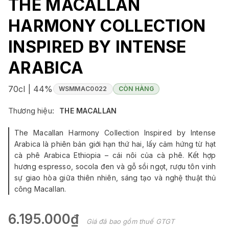
THE MACALLAN
HARMONY COLLECTION
INSPIRED BY INTENSE
ARABICA
70cl | 44%
WSMMAC0022
CÒN HÀNG
Thương hiệu:
THE MACALLAN
The Macallan Harmony Collection Inspired by Intense
Arabica là phiên bản giới hạn thứ hai, lấy cảm hứng từ hạt
cà phê Arabica Ethiopia – cái nôi của cà phê. Kết hợp
hương espresso, socola đen và gỗ sồi ngọt, rượu tôn vinh
sự giao hòa giữa thiên nhiên, sáng tạo và nghệ thuật thủ
công Macallan.
6.195.000₫
Giá đã bao gồm thuế GTGT