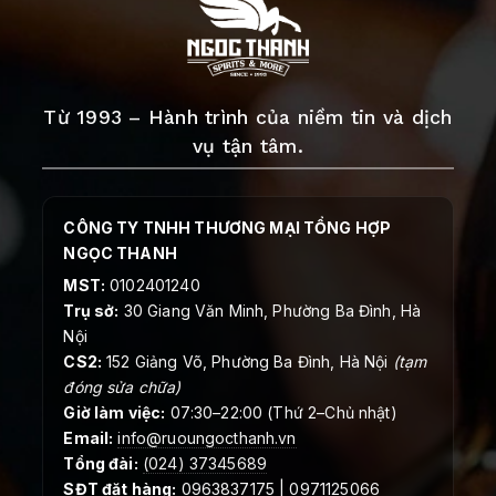
Từ 1993 – Hành trình của niềm tin và dịch
vụ tận tâm.
CÔNG TY TNHH THƯƠNG MẠI TỔNG HỢP
NGỌC THANH
MST:
0102401240
Trụ sở:
30 Giang Văn Minh, Phường Ba Đình, Hà
Nội
CS2:
152 Giảng Võ, Phường Ba Đình, Hà Nội
(tạm
đóng sửa chữa)
Giờ làm việc:
07:30–22:00 (Thứ 2–Chủ nhật)
Email:
info@ruoungocthanh.vn
Tổng đài:
(024) 37345689
SĐT đặt hàng:
0963837175 | 0971125066