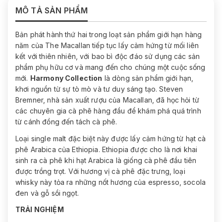
MÔ TẢ SẢN PHẨM
Bản phát hành thứ hai trong loạt sản phẩm giới hạn hàng
năm của The Macallan tiếp tục lấy cảm hứng từ mối liên
kết với thiên nhiên, với bao bì độc đáo sử dụng các sản
phẩm phụ hữu cơ và mang đến cho chúng một cuộc sống
mới.
Harmony Collection
là dòng sản phẩm giới hạn,
khơi nguồn từ sự tò mò và tư duy sáng tạo. Steven
Bremner, nhà sản xuất rượu của Macallan, đã học hỏi từ
các chuyên gia cà phê hàng đầu để khám phá quá trình
từ cánh đồng đến tách cà phê.
Loại single malt đặc biệt này được lấy cảm hứng từ hạt cà
phê Arabica của Ethiopia. Ethiopia được cho là nơi khai
sinh ra cà phê khi hạt Arabica là giống cà phê đầu tiên
được trồng trọt. Với hương vị cà phê đặc trưng, loại
whisky này tỏa ra những nốt hương của espresso, socola
đen và gỗ sồi ngọt.
TRẢI NGHIỆM