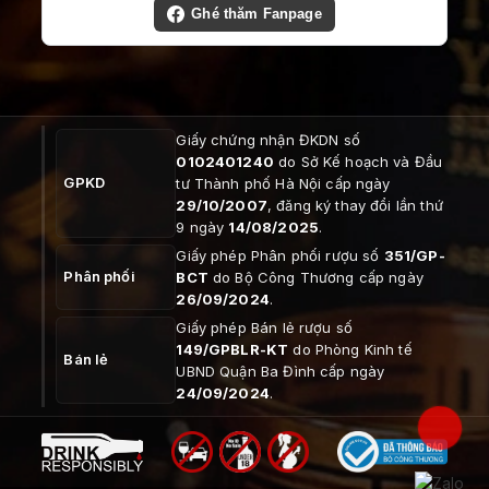
Ghé thăm Fanpage
Giấy chứng nhận ĐKDN số
0102401240
do Sở Kế hoạch và Đầu
GPKD
tư Thành phố Hà Nội cấp ngày
29/10/2007
, đăng ký thay đổi lần thứ
9 ngày
14/08/2025
.
Giấy phép Phân phối rượu số
351/GP-
Phân phối
BCT
do Bộ Công Thương cấp ngày
26/09/2024
.
Giấy phép Bán lẻ rượu số
149/GPBLR-KT
do Phòng Kinh tế
Bán lẻ
UBND Quận Ba Đình cấp ngày
24/09/2024
.