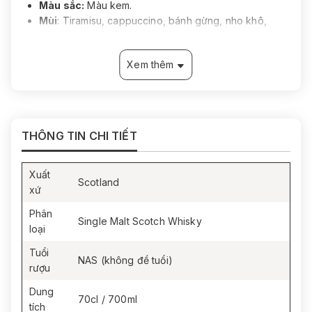
Màu sắc:
Màu kem.
Mùi
: Tiramisu, cappuccino, bánh gừng, nho khô,
hạnh nhân, gỗ sồi ngọt, vanilla.
Vị:
Espresso, socola đen, nho khô, tiramisu, quả mâm
Xem thêm
xôi đen, vanilla, hạt điều Brazil, gỗ sồi ngọt.
Kết thúc:
Cà phê rang đậm, kéo dài, cân bằng và
ngọt ngào.
THÔNG TIN CHI TIẾT
Xuất
Scotland
xứ
Phân
Single Malt Scotch Whisky
loại
Tuổi
NAS (không đề tuổi)
rượu
Dung
70cl / 700ml
tích