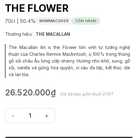
THE FLOWER
70cl | 50.4%
WSMMAC0039
CÒN HÀNG
Thương hiệu:
THE MACALLAN
The Macallan Art is the Flower tôn vinh tư tưởng nghệ
thuật của Charles Rennie Mackintosh, ủ 100% trong thùng
gỗ sồi châu Âu từng ướp sherry. Hương nho khô, sung, gỗ
sồi, vanilla và gừng hòa quyện, vị sâu đa lớp, kết thúc dài
và lan tỏa.
26.520.000₫
Giá đã bao gồm thuế GTGT
-
+