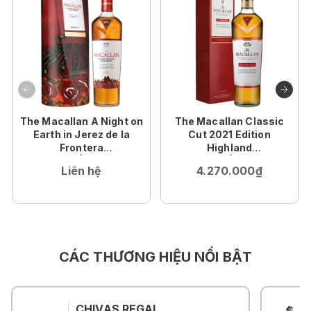
The Macallan A Night on
The Macallan Classic
Earth in Jerez de la
Cut 2021 Edition
Frontera
Highland
70cl | 43%
70cl | 51%
Liên hệ
4.270.000₫
CÁC THƯƠNG HIỆU NỔI BẬT
CHIVAS REGAL