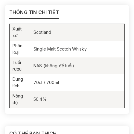
THÔNG TIN CHI TIẾT
Xuất
Scotland
xứ
Phân
Single Malt Scotch Whisky
loại
Tuổi
NAS (không đề tuổi)
rượu
Dung
70cl / 700ml
tích
Nồng
50.4%
độ
CÓ THỂ BẠN THÍCH