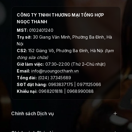
CÔNG TY TNHH THƯƠNG MẠI TỔNG HỢP
NGỌC THANH
MST:
0102401240
Trụ sở:
30 Giang Văn Minh, Phường Ba Đình, Hà
Nội
CS2:
152 Giảng Võ, Phường Ba Đình, Hà Nội
(tạm
đóng sửa chữa)
Giờ làm việc:
07:30–22:00 (Thứ 2–Chủ nhật)
Email:
info@ruoungocthanh.vn
Tổng đài:
(024) 37345689
SĐT đặt hàng:
0963837175 | 0971125066
Khiếu nại:
0968201818 | 0968990088
Chính sách Dịch vụ