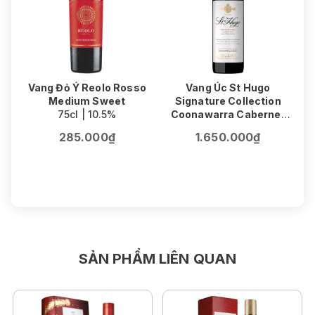
Vang Đỏ Ý Reolo Rosso
Vang Úc St Hugo
Medium Sweet
Signature Collection
75cl | 10.5%
Coonawarra Cabernet
V
Sauvignon
F
285.000₫
1.650.000₫
75cl | 14.5%
SẢN PHẨM LIÊN QUAN