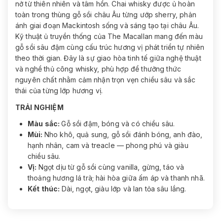
nở từ thiên nhiên và tâm hồn. Chai whisky được ủ hoàn
toàn trong thùng gỗ sồi châu Âu từng ướp sherry, phản
ánh giai đoạn Mackintosh sống và sáng tạo tại châu Âu.
Kỹ thuật ủ truyền thống của The Macallan mang đến màu
gỗ sồi sâu đậm cùng cấu trúc hương vị phát triển tự nhiên
theo thời gian. Đây là sự giao hòa tinh tế giữa nghệ thuật
và nghề thủ công whisky, phù hợp để thưởng thức
nguyên chất nhằm cảm nhận trọn vẹn chiều sâu và sắc
thái của từng lớp hương vị.
TRẢI NGHIỆM
Màu sắc:
Gỗ sồi đậm, bóng và có chiều sâu.
Mùi:
Nho khô, quả sung, gỗ sồi đánh bóng, anh đào,
hạnh nhân, cam và treacle — phong phú và giàu
chiều sâu.
Vị:
Ngọt dịu từ gỗ sồi cùng vanilla, gừng, táo và
thoảng hương lá trà; hài hòa giữa ấm áp và thanh nhã.
Kết thúc:
Dài, ngọt, giàu lớp và lan tỏa sâu lắng.