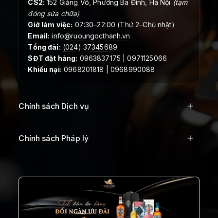
CS2:
152 Giảng Võ, Phường Ba Đình, Hà Nội
(tạm
đóng sửa chữa)
Giờ làm việc:
07:30–22:00 (Thứ 2–Chủ nhật)
Email:
info@ruoungocthanh.vn
Tổng đài:
(024) 37345689
SĐT đặt hàng:
0963837175 | 0971125066
Khiếu nại:
0968201818 | 0968990088
Chính sách Dịch vụ
Chính sách Pháp lý