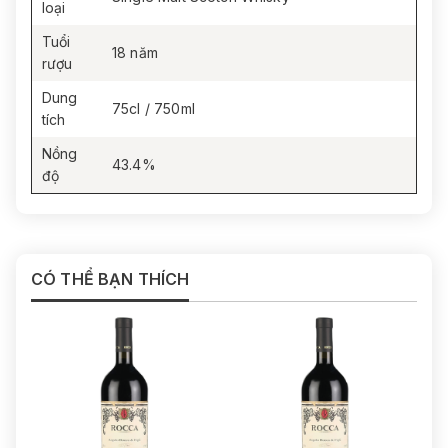
loại
Tuổi
18 năm
rượu
Dung
75cl / 750ml
tích
Nồng
43.4%
độ
CÓ THỂ BẠN THÍCH