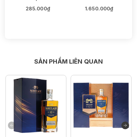
V
Sauvignon
F
285.000₫
1.650.000₫
75cl | 14.5%
SẢN PHẨM LIÊN QUAN