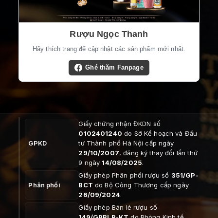
Rượu Ngọc Thanh
Hãy thích trang để cập nhật các sản phẩm mới nhất.
Ghé thăm Fanpage
Giấy chứng nhận ĐKDN số
0102401240
do Sở Kế hoạch và Đầu
GPKD
tư Thành phố Hà Nội cấp ngày
29/10/2007
, đăng ký thay đổi lần thứ
9 ngày
14/08/2025
.
Giấy phép Phân phối rượu số
351/GP-
Phân phối
BCT
do Bộ Công Thương cấp ngày
26/09/2024
.
Giấy phép Bán lẻ rượu số
149/GPBLR-KT
do Phòng Kinh tế