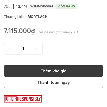
75cl | 43.4%
WSMMOR0004
CÒN HÀNG
Thương hiệu:
MORTLACH
7.115.000₫
Giá đã bao gồm thuế GTGT
-
+
Thêm vào giỏ
Thanh toán ngay