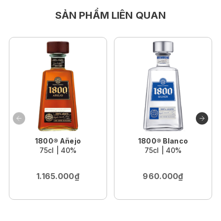
SẢN PHẨM LIÊN QUAN
1800® Añejo
1800® Blanco
75cl | 40%
75cl | 40%
1.165.000₫
960.000₫