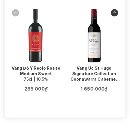
38%
độ
Vang Đỏ Ý Reolo Rosso
Vang Úc St Hugo
Medium Sweet
Signature Collection
75cl | 10.5%
Coonawarra Cabernet
V
Sauvignon
F
285.000₫
1.650.000₫
75cl | 14.5%