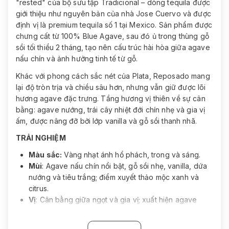
"rested" của bộ sưu tập Tradicional – dòng tequila được
giới thiệu như nguyên bản của nhà Jose Cuervo và được
định vị là premium tequila số 1 tại Mexico. Sản phẩm được
chưng cất từ 100% Blue Agave, sau đó ủ trong thùng gỗ
sồi tối thiểu 2 tháng, tạo nên cấu trúc hài hòa giữa agave
nấu chín và ảnh hưởng tinh tế từ gỗ.
Khác với phong cách sắc nét của Plata, Reposado mang
lại độ tròn trịa và chiều sâu hơn, nhưng vẫn giữ được lõi
hương agave đặc trưng. Tầng hương vị thiên về sự cân
bằng: agave nướng, trái cây nhiệt đới chín nhẹ và gia vị
ấm, được nâng đỡ bởi lớp vanilla và gỗ sồi thanh nhã.
TRẢI NGHIỆM
Màu sắc:
Vàng nhạt ánh hổ phách, trong và sáng.
Mùi
: Agave nấu chín nổi bật, gỗ sồi nhẹ, vanilla, dứa
nướng và tiêu trắng; điểm xuyết thảo mộc xanh và
citrus.
Vị
: Cân bằng giữa ngọt và gia vị; xuất hiện agave
rang, trái cây nhiệt đới, lime zest, vanilla và chút tiêu;
cấu trúc mượt với cảm giác hơi sánh nhẹ.