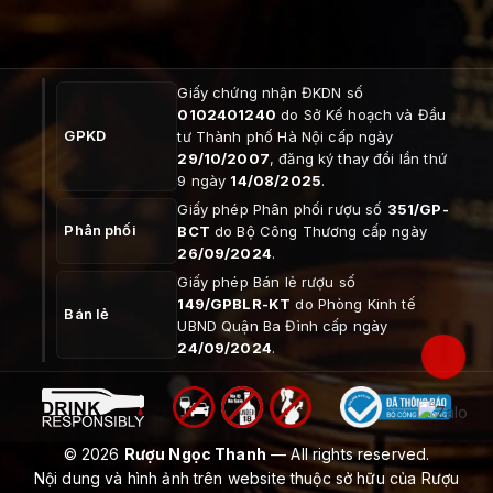
Giấy chứng nhận ĐKDN số
0102401240
do Sở Kế hoạch và Đầu
GPKD
tư Thành phố Hà Nội cấp ngày
29/10/2007
, đăng ký thay đổi lần thứ
9 ngày
14/08/2025
.
Giấy phép Phân phối rượu số
351/GP-
Phân phối
BCT
do Bộ Công Thương cấp ngày
26/09/2024
.
Giấy phép Bán lẻ rượu số
149/GPBLR-KT
do Phòng Kinh tế
Bán lẻ
UBND Quận Ba Đình cấp ngày
24/09/2024
.
© 2026
Rượu Ngọc Thanh
— All rights reserved.
Nội dung và hình ảnh trên website thuộc sở hữu của Rượu