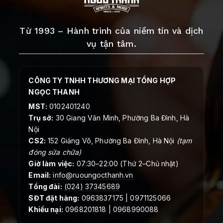
Từ 1993 – Hành trình của niềm tin và dịch
vụ tận tâm.
CÔNG TY TNHH THƯƠNG MẠI TỔNG HỢP
NGỌC THANH
MST:
0102401240
Trụ sở:
30 Giang Văn Minh, Phường Ba Đình, Hà
Nội
CS2:
152 Giảng Võ, Phường Ba Đình, Hà Nội
(tạm
đóng sửa chữa)
Giờ làm việc:
07:30–22:00 (Thứ 2–Chủ nhật)
Email:
info@ruoungocthanh.vn
Tổng đài:
(024) 37345689
SĐT đặt hàng:
0963837175 | 0971125066
Khiếu nại:
0968201818 | 0968990088