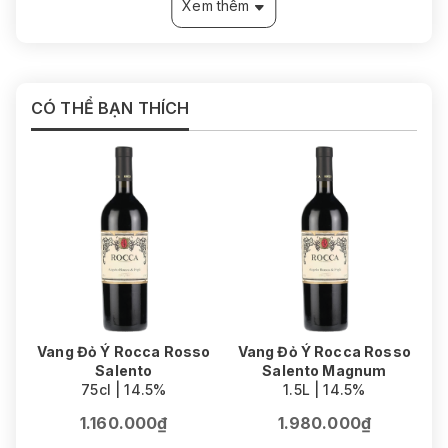
Xem thêm
Kết thúc
: Trung bình đến dài, ấm áp và sạch, để lại
dư vị gỗ sồi tinh tế cùng gia vị nhẹ.
THƯỞNG THỨC & PHỐI HỢP
Thưởng thức nguyên chất để cảm nhận rõ sự chuyển
CÓ THỂ BẠN THÍCH
tiếp từ agave sang gỗ sồi, hoặc dùng trong các
cocktail cổ điển như Reposado Old Fashioned, nơi
cấu trúc gỗ và vanilla được làm nổi bật. Phù hợp kết
hợp cùng thịt nướng, taco bò, hoặc các món có gia vị
ấm nhằm tôn lên chiều sâu của tequila reposado.
Xuất
Mexico
xứ
Phân
Reposado
loại
Vang Đỏ Ý Rocca Rosso
Vang Đỏ Ý Rocca Rosso
Salento
Salento Magnum
Dung
75cl | 14.5%
1.5L | 14.5%
70cl/ 700ml
tích
1.160.000₫
1.980.000₫
Nồng