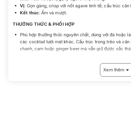
Vị
: Gọn gàng, crisp với nốt agave tinh tế; cấu trúc cân
Kết thúc
: Ấm và mượt.
THƯỞNG THỨC & PHỐI HỢP
Phù hợp thưởng thức nguyên chất, dùng với đá hoặc là
các cocktail tươi mát khác. Cấu trúc trong trẻo và câ
chanh, cam hoặc ginger beer mà vẫn giữ được sắc thá
Xuất xứ
Mexico
Xem thêm
Phân loại
Blanco
Dung tích
1L / 1000ml
Nồng độ
40%