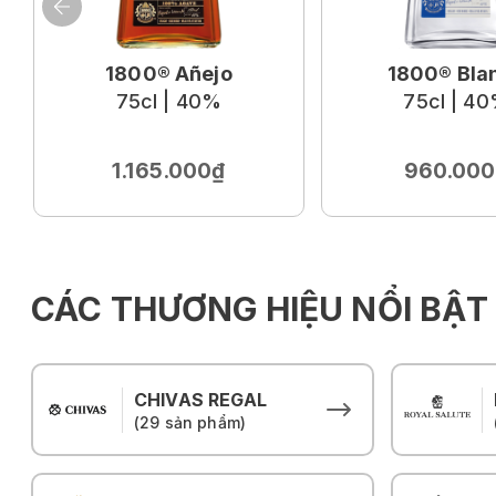
1800® Añejo
1800® Bla
75cl | 40%
75cl | 4
1.165.000₫
960.000
CÁC THƯƠNG HIỆU NỔI BẬT
CHIVAS REGAL
(29 sản phẩm)