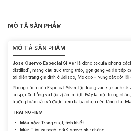
MÔ TẢ SẢN PHẨM
MÔ TẢ SẢN PHẨM
Jose Cuervo Especial Silver
là dòng tequila phong cách
distilled), mang cấu trúc trong trẻo, gọn gàng và dễ tiếp
tại điền trang gia đình ở Jalisco, Mexico – vùng đất cốt lõi
Phong cách của Especial Silver tập trung vào sự sạch sẽ v
crisp, cân bằng và hậu vị ấm mượt. Đây là một trong những
trường toàn cầu và được xem là lựa chọn nền tảng cho Mar
TRẢI NGHIỆM
Màu sắc:
Trong suốt, tinh khiết.
Mùi
: Tươi và sạch, gợi ý agave nhẹ nhàng.