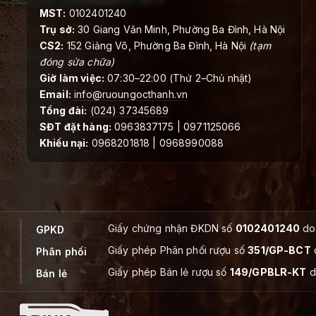
MST:
0102401240
Trụ sở:
30 Giang Văn Minh, Phường Ba Đình, Hà Nội
CS2:
152 Giảng Võ, Phường Ba Đình, Hà Nội
(tạm
đóng sửa chữa)
Giờ làm việc:
07:30–22:00 (Thứ 2–Chủ nhật)
Email:
info@ruoungocthanh.vn
Tổng đài:
(024) 37345689
SĐT đặt hàng:
0963837175 | 0971125066
Khiếu nại:
0968201818 | 0968990088
Giấy chứng nhận ĐKDN số
0102401240
do 
GPKD
Giấy phép Phân phối rượu số
351/GP-BCT
Phân phối
Giấy phép Bán lẻ rượu số
149/GPBLR-KT
d
Bán lẻ