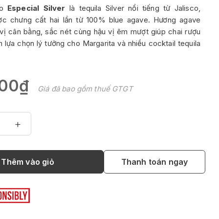
vo
Especial Silver
là tequila Silver nổi tiếng từ Jalisco,
ợc chưng cất hai lần từ 100% blue agave. Hương agave
, vị cân bằng, sắc nét cùng hậu vị êm mượt giúp chai rượu
h lựa chọn lý tưởng cho Margarita và nhiều cocktail tequila
00₫
Giá đã bao gồm thuế GTGT
+
Thêm vào giỏ
Thanh toán ngay