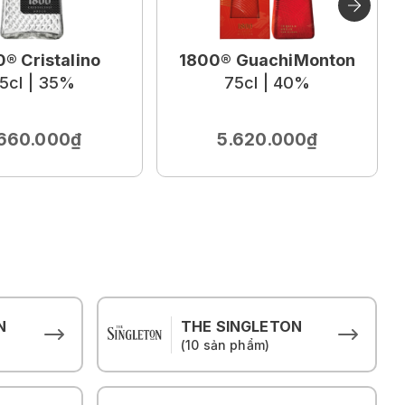
® Cristalino
1800® GuachiMonton
5cl | 35%
75cl | 40%
.660.000₫
5.620.000₫
N
THE SINGLETON
(10 sản phẩm)