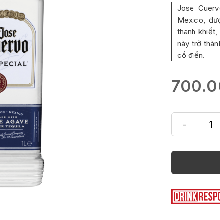
Jose Cuer
Mexico, đư
thanh khiết
này trở thàn
cổ điển.
700.0
-