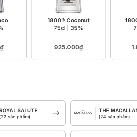
nco
1800® Coconut
1800
0%
75cl | 35%
7
₫
925.000₫
1
ROYAL SALUTE
THE MACALLA
(22 sản phẩm)
(24 sản phẩm)