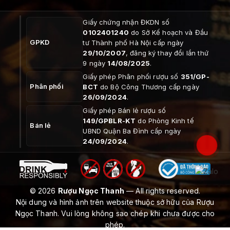
Giấy chứng nhận ĐKDN số
0102401240
do Sở Kế hoạch và Đầu
GPKD
tư Thành phố Hà Nội cấp ngày
29/10/2007
, đăng ký thay đổi lần thứ
9 ngày
14/08/2025
.
Giấy phép Phân phối rượu số
351/GP-
Phân phối
BCT
do Bộ Công Thương cấp ngày
26/09/2024
.
Giấy phép Bán lẻ rượu số
149/GPBLR-KT
do Phòng Kinh tế
Bán lẻ
UBND Quận Ba Đình cấp ngày
24/09/2024
.
© 2026
Rượu Ngọc Thanh
— All rights reserved.
Nội dung và hình ảnh trên website thuộc sở hữu của Rượu
Ngọc Thanh. Vui lòng không sao chép khi chưa được cho
phép.