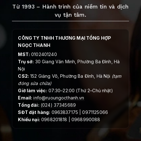
Từ 1993 – Hành trình của niềm tin và dịch
vụ tận tâm.
CÔNG TY TNHH THƯƠNG MẠI TỔNG HỢP
NGỌC THANH
MST:
0102401240
Trụ sở:
30 Giang Văn Minh, Phường Ba Đình, Hà
Nội
CS2:
152 Giảng Võ, Phường Ba Đình, Hà Nội
(tạm
đóng sửa chữa)
Giờ làm việc:
07:30–22:00 (Thứ 2–Chủ nhật)
Email:
info@ruoungocthanh.vn
Tổng đài:
(024) 37345689
SĐT đặt hàng:
0963837175 | 0971125066
Khiếu nại:
0968201818 | 0968990088