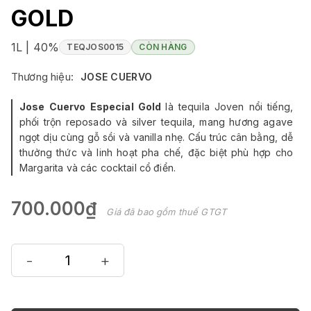
GOLD
1L | 40%
TEQJOS0015
CÒN HÀNG
Thương hiệu:
JOSE CUERVO
Jose Cuervo Especial Gold
là tequila Joven nổi tiếng,
phối trộn reposado và silver tequila, mang hương agave
ngọt dịu cùng gỗ sồi và vanilla nhẹ. Cấu trúc cân bằng, dễ
thưởng thức và linh hoạt pha chế, đặc biệt phù hợp cho
Margarita và các cocktail cổ điển.
700.000₫
Giá đã bao gồm thuế GTGT
-
+