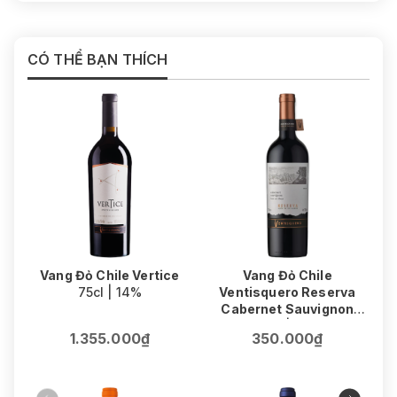
margarita hương trái cây, nơi cấu trúc ngọt dịu và gợi
ý gỗ sồi giúp đồ uống giữ được độ tròn vị.
CÓ THỂ BẠN THÍCH
Xuất
Mexico
xứ
Phân
Reposado
loại
Dung
1L / 1000ml
tích
Nồng
40%
độ
Vang Đỏ Chile Vertice
Vang Đỏ Chile
75cl | 14%
Ventisquero Reserva
Cabernet Sauvignon
75cl | 13%
1.355.000₫
350.000₫