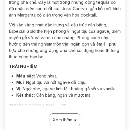
trong pha chế. Đây là một trong những dòng tequila có
độ nhận diện cao nhất của Jose Cuervo, gắn liền với hình
ảnh Margarita cổ điển trong văn hóa cocktail.
Với sắc vàng nhạt đặc trưng và cấu trúc cân bằng,
Especial Gold thể hiện phong vị ngọt dịu của agave, điểm
xuyến gỗ sồi và vanilla nhẹ nhàng. Phong cách này
hướng đến trải nghiệm tròn trịa, ngắn gọn và êm ái, phù
hợp cho những ứng dụng pha chế sôi động hoặc thưởng
thức cùng bạn bè.
TRẢI NGHIỆM
Màu sắc:
Vàng nhạt.
Mùi
: Ngọt dịu với nốt agave dễ chịu.
Vị
: Ngọt nhẹ, agave tinh tế; thoảng gỗ sồi và vanilla.
Kết thúc
: Cân bằng, ngắn và mượt mà.
THƯỞNG THỨC & PHỐI HỢP
Đặc biệt phù hợp để pha Margarita – cả frozen lẫn on
Xem thêm
the rocks. Có thể dùng làm nền cho các biến tấu
cocktail tươi mát như tequila lemonade hoặc