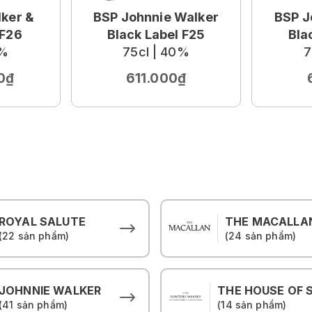
ker &
BSP Johnnie Walker
BSP J
 F26
Black Label F25
Bla
0%
75cl | 40%
7
0₫
611.000₫
ROYAL SALUTE
THE MACALLA
(22 sản phẩm)
(24 sản phẩm)
JOHNNIE WALKER
(41 sản phẩm)
(14 sản phẩm)