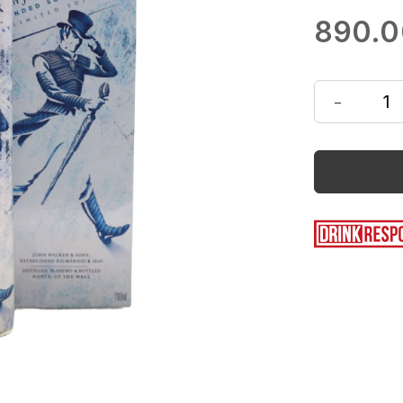
890.
-