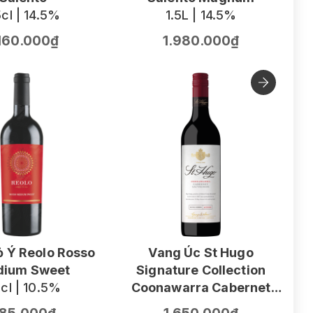
cl | 14.5%
1.5L | 14.5%
.160.000₫
1.980.000₫
 Ý Reolo Rosso
Vang Úc St Hugo
ium Sweet
Signature Collection
V
cl | 10.5%
Coonawarra Cabernet
F
Sauvignon