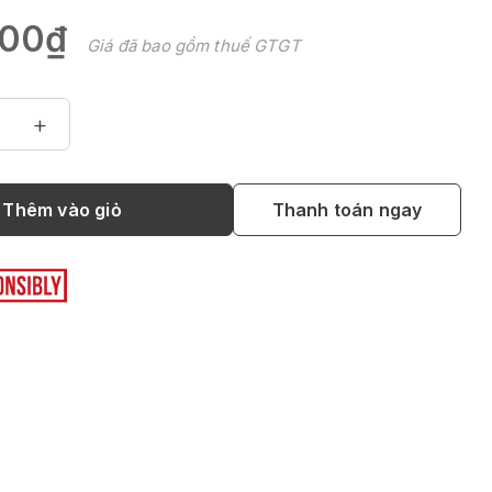
000₫
Giá đã bao gồm thuế GTGT
+
Thêm vào giỏ
Thanh toán ngay