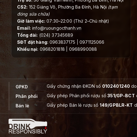
CS2:
152 Giảng Võ, Phường Ba Đình, Hà Nội
(tạm
đóng sửa chữa)
Giờ làm việc:
07:30–22:00 (Thứ 2–Chủ nhật)
Email:
info@ruoungocthanh.vn
Tổng đài:
(024) 37345689
SĐT đặt hàng:
0963837175 | 0971125066
Khiếu nại:
0968201818 | 0968990088
Giấy chứng nhận ĐKDN số
0102401240
do 
GPKD
Giấy phép Phân phối rượu số
351/GP-BCT
Phân phối
Giấy phép Bán lẻ rượu số
149/GPBLR-KT
d
Bán lẻ