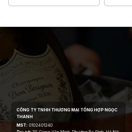
CÔNG TY TNHH THƯƠNG MẠI TỔNG HỢP NGỌC
THANH
MST:
0102401240
Trụ sở:
30 Giang Văn Minh, Phường Ba Đình, Hà Nội