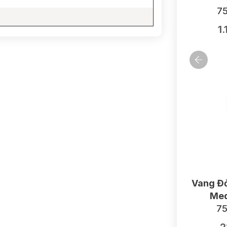
75
1
Vang Đỏ
Med
75