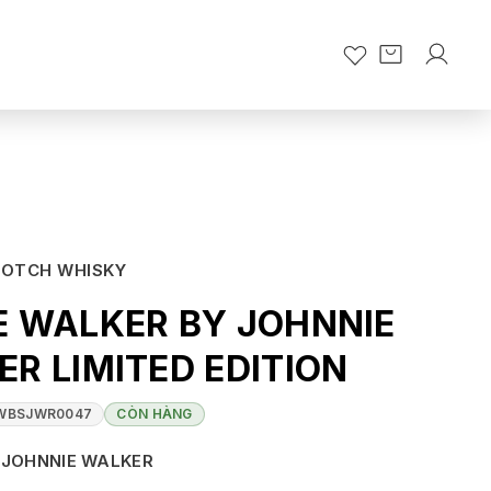
COTCH WHISKY
E WALKER BY JOHNNIE
R LIMITED EDITION
WBSJWR0047
CÒN HÀNG
JOHNNIE WALKER