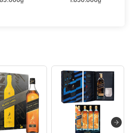
85.000₫
1.650.000₫
75cl | 14.5%