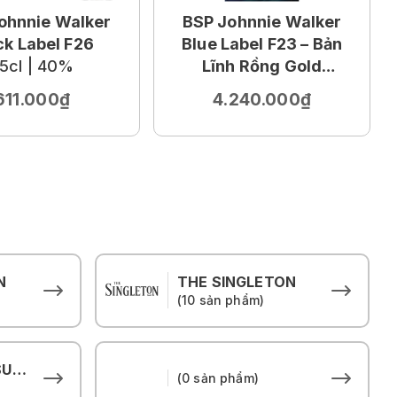
ohnnie Walker
BSP Johnnie Walker
ck Label F26
Blue Label F23 – Bản
5cl | 40%
Lĩnh Rồng Gold
75cl | 40%
611.000₫
4.240.000₫
N
THE SINGLETON
(10 sản phẩm)
THE HOUSE OF SUNTORY
(0 sản phẩm)