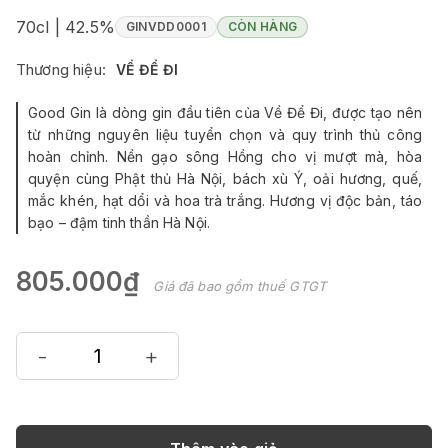
70cl | 42.5%
GINVDD0001
CÒN HÀNG
Thương hiệu:
VỀ ĐỂ ĐI
Good Gin là dòng gin đầu tiên của Về Để Đi, được tạo nên
từ những nguyên liệu tuyển chọn và quy trình thủ công
hoàn chỉnh. Nền gạo sông Hồng cho vị mượt mà, hòa
quyện cùng Phật thủ Hà Nội, bách xù Ý, oải hương, quế,
mắc khén, hạt dổi và hoa trà trắng. Hương vị độc bản, táo
bạo – đậm tinh thần Hà Nội.
805.000₫
Giá đã bao gồm thuế GTGT
-
+