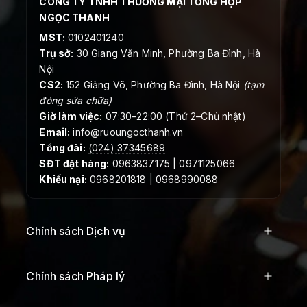
CÔNG TY TNHH THƯƠNG MẠI TỔNG HỢP
NGỌC THANH
MST:
0102401240
Trụ sở:
30 Giang Văn Minh, Phường Ba Đình, Hà
Nội
CS2:
152 Giảng Võ, Phường Ba Đình, Hà Nội
(tạm
đóng sửa chữa)
Giờ làm việc:
07:30–22:00 (Thứ 2–Chủ nhật)
Email:
info@ruoungocthanh.vn
Tổng đài:
(024) 37345689
SĐT đặt hàng:
0963837175 | 0971125066
Khiếu nại:
0968201818 | 0968990088
Chính sách Dịch vụ
Chính sách Pháp lý