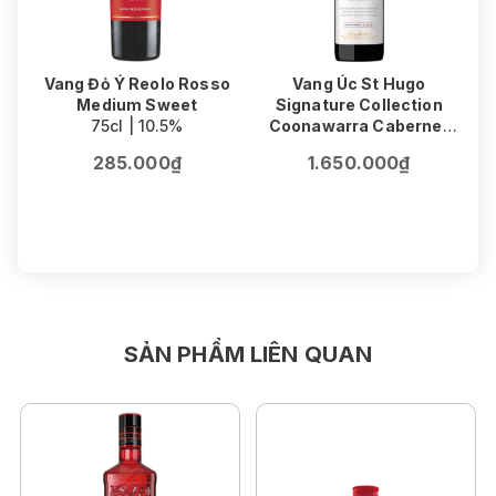
Vang Đỏ Ý Reolo Rosso
Vang Úc St Hugo
Medium Sweet
Signature Collection
75cl | 10.5%
Coonawarra Cabernet
V
Sauvignon
F
285.000₫
1.650.000₫
75cl | 14.5%
SẢN PHẨM LIÊN QUAN