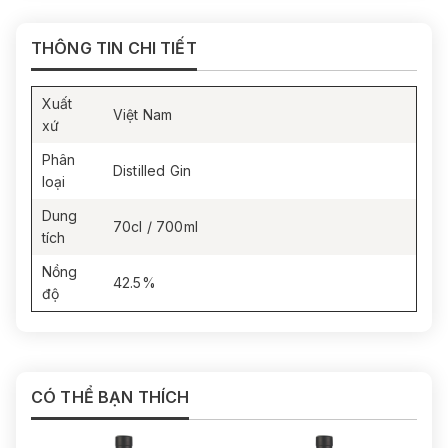
THÔNG TIN CHI TIẾT
Xuất
Việt Nam
xứ
Phân
Distilled Gin
loại
Dung
70cl / 700ml
tích
Nồng
42.5%
độ
CÓ THỂ BẠN THÍCH