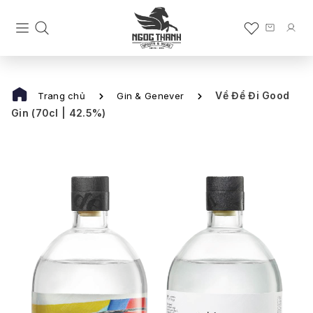
Về Để Đi Good
Trang chủ
Gin & Genever
Gin (70cl | 42.5%)