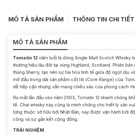
MÔ TẢ SẢN PHẨM
THÔNG TIN CHI TIẾT
MÔ TẢ SẢN PHẨM
Tomatin 12
năm tuổi là dòng Single Malt Scotch Whisky t
thương hiệu lâu đời tại vùng Highland, Scotland. Phiên bả
thùng Sherry, tạo nên sự hài hòa tinh tế giữa độ ngọt dịu
mở đầu trong dải sản phẩm cốt lõi (Core Range) của Toma
dễ tiếp cận nhưng vẫn mang chiều sâu của phong cách Hi
Ra mắt lần đầu vào năm 2003, Tomatin 12 nhanh chóng khẳn
tế. Chai whisky này cũng là minh chứng cho triết lý sản 
từng thuộc sở hữu bởi Nhật Bản, nay được vận hành bởi đội
công và sự gắn kết cộng đồng.
TRẢI NGHIỆM