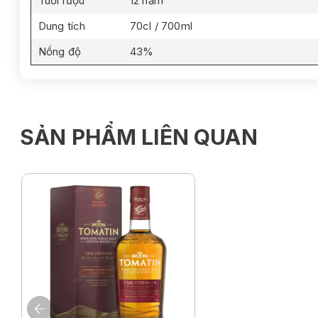
Tuổi rượu
12 năm
Dung tích
70cl / 700ml
Nồng độ
43%
SẢN PHẨM LIÊN QUAN