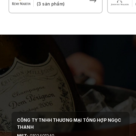
(3 sản phẩm)
CÔNG TY TNHH THƯƠNG MẠI TỔNG HỢP NGỌC
THANH
MST:
0102401240