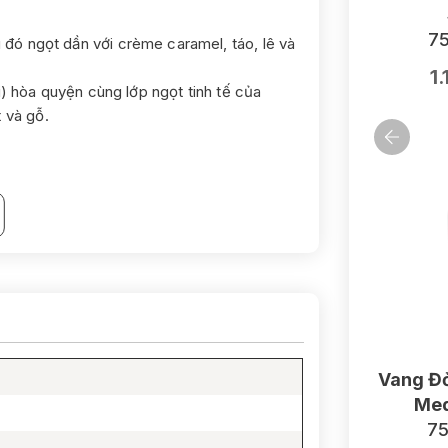
75
 đó ngọt dần với crème caramel, táo, lê và
1
ài) hòa quyện cùng lớp ngọt tinh tế của
 và gỗ.
Vang Đỏ
Med
75