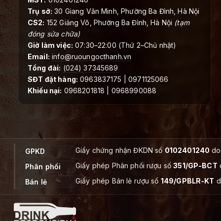
Trụ sở:
30 Giang Văn Minh, Phường Ba Đình, Hà Nội
CS2:
152 Giảng Võ, Phường Ba Đình, Hà Nội
(tạm
đóng sửa chữa)
Giờ làm việc:
07:30–22:00 (Thứ 2–Chủ nhật)
Email:
info@ruoungocthanh.vn
Tổng đài:
(024) 37345689
SĐT đặt hàng:
0963837175 | 0971125066
Khiếu nại:
0968201818 | 0968990088
Giấy chứng nhận ĐKDN số
0102401240
do 
GPKD
Giấy phép Phân phối rượu số
351/GP-BCT
Phân phối
Giấy phép Bán lẻ rượu số
149/GPBLR-KT
d
Bán lẻ