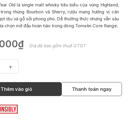
ear Old là single malt whisky tiêu biểu của vùng Highland,
 trong thùng Bourbon và Sherry, rượu mang hương vị cân
gọt dịu và gỗ sồi phong phú. Dễ thưởng thức nhưng vẫn sâu
 lựa chọn mở đầu hoàn hảo trong dòng Tomatin Core Range.
.000₫
Giá đã bao gồm thuế GTGT
+
Thêm vào giỏ
Thanh toán ngay