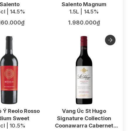
Salento
Salento Magnum
cl | 14.5%
1.5L | 14.5%
.160.000₫
1.980.000₫
 Ý Reolo Rosso
Vang Úc St Hugo
ium Sweet
Signature Collection
V
cl | 10.5%
Coonawarra Cabernet