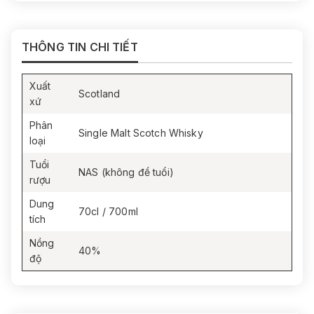
Hậu vị:
Dài và êm; vanilla mạch nha, lê chín và thoảng
citrus đọng lại nhẹ nhàng.
THÔNG TIN CHI TIẾT
Xuất
Scotland
xứ
Phân
Single Malt Scotch Whisky
loại
Tuổi
NAS (không đề tuổi)
rượu
Dung
70cl / 700ml
tích
Nồng
40%
độ