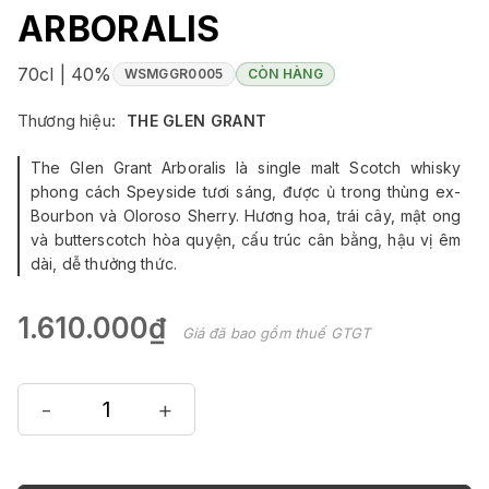
ARBORALIS
70cl | 40%
WSMGGR0005
CÒN HÀNG
Thương hiệu:
THE GLEN GRANT
The Glen Grant Arboralis là single malt Scotch whisky
phong cách Speyside tươi sáng, được ủ trong thùng ex-
Bourbon và Oloroso Sherry. Hương hoa, trái cây, mật ong
và butterscotch hòa quyện, cấu trúc cân bằng, hậu vị êm
dài, dễ thưởng thức.
1.610.000₫
Giá đã bao gồm thuế GTGT
-
+