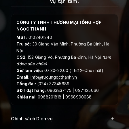
vụ tận tâm.
CÔNG TY TNHH THƯƠNG MẠI TỔNG HỢP
NGỌC THANH
MST:
0102401240
Trụ sở:
30 Giang Văn Minh, Phường Ba Đình, Hà
Nội
CS2:
152 Giảng Võ, Phường Ba Đình, Hà Nội
(tạm
đóng sửa chữa)
Giờ làm việc:
07:30–22:00 (Thứ 2–Chủ nhật)
Email:
info@ruoungocthanh.vn
Tổng đài:
(024) 37345689
SĐT đặt hàng:
0963837175 | 0971125066
Khiếu nại:
0968201818 | 0968990088
Chính sách Dịch vụ