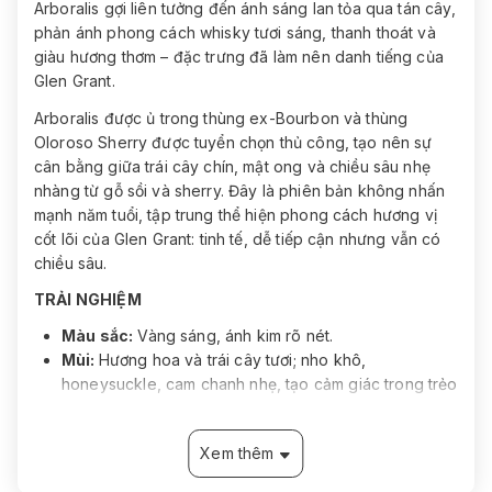
Arboralis gợi liên tưởng đến ánh sáng lan tỏa qua tán cây,
phản ánh phong cách whisky tươi sáng, thanh thoát và
giàu hương thơm – đặc trưng đã làm nên danh tiếng của
Glen Grant.
Arboralis được ủ trong thùng ex-Bourbon và thùng
Oloroso Sherry được tuyển chọn thủ công, tạo nên sự
cân bằng giữa trái cây chín, mật ong và chiều sâu nhẹ
nhàng từ gỗ sồi và sherry. Đây là phiên bản không nhấn
mạnh năm tuổi, tập trung thể hiện phong cách hương vị
cốt lõi của Glen Grant: tinh tế, dễ tiếp cận nhưng vẫn có
chiều sâu.
TRẢI NGHIỆM
Màu sắc:
Vàng sáng, ánh kim rõ nét.
Mùi:
Hương hoa và trái cây tươi; nho khô,
honeysuckle, cam chanh nhẹ, tạo cảm giác trong trẻo
và thanh.
Vị:
Mở đầu với gỗ sồi mềm, butterscotch và trái cây
Xem thêm
khô; cấu trúc tròn, cân bằng, kèm gia vị nhẹ ở nền
sau.