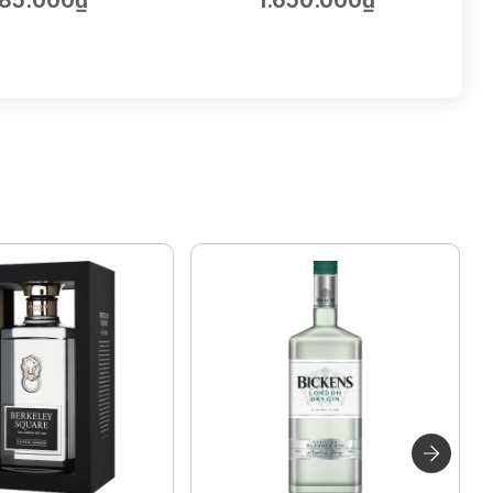
85.000₫
1.650.000₫
75cl | 14.5%