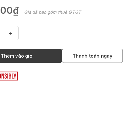
000₫
Giá đã bao gồm thuế GTGT
+
Thêm vào giỏ
Thanh toán ngay