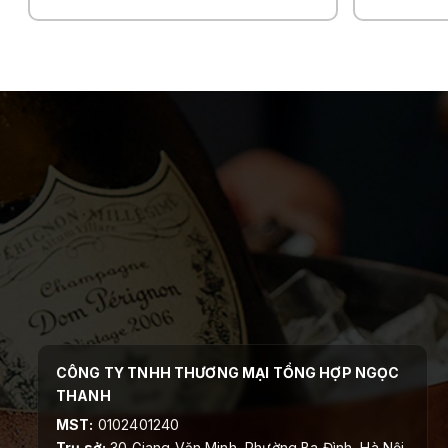
CÔNG TY TNHH THƯƠNG MẠI TỔNG HỢP NGỌC
THANH
MST:
0102401240
Trụ sở:
30 Giang Văn Minh, Phường Ba Đình, Hà Nội