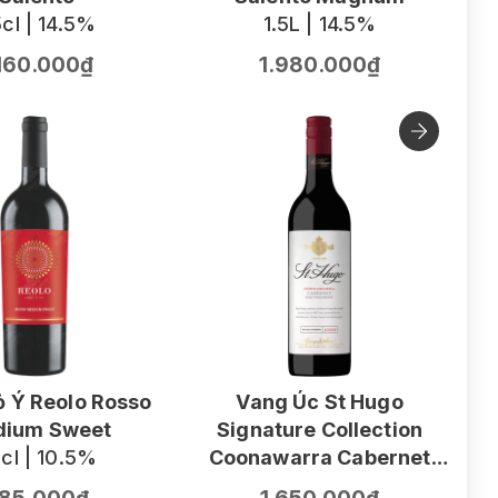
cl | 14.5%
1.5L | 14.5%
.160.000₫
1.980.000₫
 Ý Reolo Rosso
Vang Úc St Hugo
ium Sweet
Signature Collection
V
cl | 10.5%
Coonawarra Cabernet
F
Sauvignon