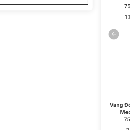
75
1
Vang Đỏ
Med
75