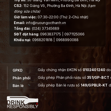
CS2:
152 Giảng Võ, Phường Ba Đình, Hà Nội
(tạm
đóng sửa chữa)
Giờ làm việc:
07:30–22:00 (Thứ 2–Chủ nhật)
Email:
info@ruoungocthanh.vn
Tổng đài:
(024) 37345689
SĐT đặt hàng:
0963837175 | 0971125066
Khiếu nại:
0968201818 | 0968990088
Giấy chứng nhận ĐKDN số
0102401240
do 
GPKD
Giấy phép Phân phối rượu số
351/GP-BCT
Phân phối
Giấy phép Bán lẻ rượu số
149/GPBLR-KT
d
Bán lẻ