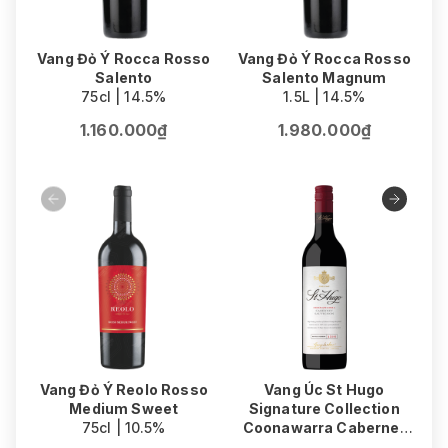
Vang Đỏ Ý Rocca Rosso
Vang Đỏ Ý Rocca Rosso
Salento
Salento Magnum
75cl | 14.5%
1.5L | 14.5%
1.160.000₫
1.980.000₫
Vang Đỏ Ý Reolo Rosso
Vang Úc St Hugo
Medium Sweet
Signature Collection
75cl | 10.5%
Coonawarra Cabernet
V
Sauvignon