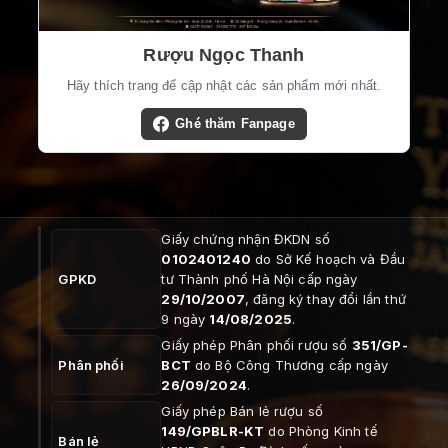
Rượu Ngọc Thanh
Hãy thích trang để cập nhật các sản phẩm mới nhất.
Ghé thăm Fanpage
Giấy chứng nhận ĐKDN số
0102401240
do Sở Kế hoạch và Đầu
GPKD
tư Thành phố Hà Nội cấp ngày
29/10/2007
, đăng ký thay đổi lần thứ
9 ngày
14/08/2025
.
Giấy phép Phân phối rượu số
351/GP-
Phân phối
BCT
do Bộ Công Thương cấp ngày
26/09/2024
.
Giấy phép Bán lẻ rượu số
149/GPBLR-KT
do Phòng Kinh tế
Bán lẻ