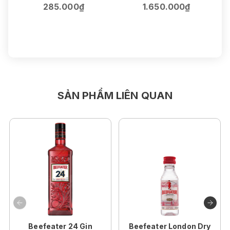
F
285.000₫
1.650.000₫
75cl | 14.5%
SẢN PHẨM LIÊN QUAN
Beefeater 24 Gin
Beefeater London Dry