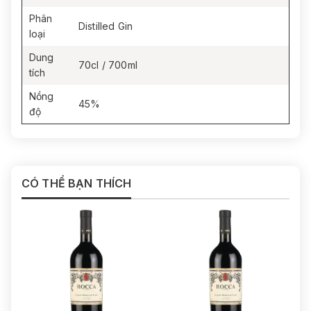
Phân
Distilled Gin
loại
Dung
70cl / 700ml
tích
Nồng
45%
độ
CÓ THỂ BẠN THÍCH