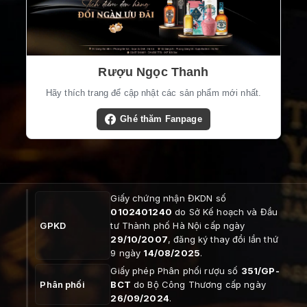
Rượu Ngọc Thanh
Hãy thích trang để cập nhật các sản phẩm mới nhất.
Ghé thăm Fanpage
Giấy chứng nhận ĐKDN số
0102401240
do Sở Kế hoạch và Đầu
GPKD
tư Thành phố Hà Nội cấp ngày
29/10/2007
, đăng ký thay đổi lần thứ
9 ngày
14/08/2025
.
Giấy phép Phân phối rượu số
351/GP-
Phân phối
BCT
do Bộ Công Thương cấp ngày
26/09/2024
.