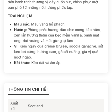
đến hành trình thưởng vị đầy cuốn hút, chinh phục một
bản phối từ những nốt hương phức tạp.
TRẢI NGHIỆM
Màu sắc:
Màu vàng hổ phách.
Hương:
Phảng phất hương đào chín mọng, táo hầm,
xen lẫn hương thơm của kẹo mềm vanilla, bánh mật
ong, đại hoàng và mứt gừng tự làm.
Vị:
Kem ngậy của crème brûlée, socola ganache, sốt
kẹo bơ cứng, hương cam, gỗ sồi nướng, gia vị quế
ngọt ngào.
Kết thúc:
Kéo dài và ấm áp.
THÔNG TIN CHI TIẾT
Xuất
Scotland
xứ