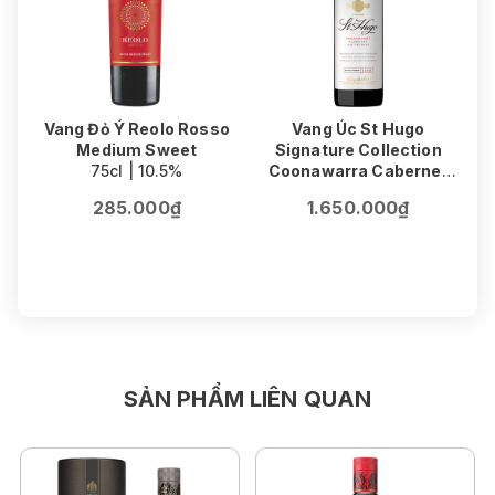
Vang Đỏ Ý Reolo Rosso
Vang Úc St Hugo
Medium Sweet
Signature Collection
75cl | 10.5%
Coonawarra Cabernet
V
Sauvignon
F
285.000₫
1.650.000₫
75cl | 14.5%
SẢN PHẨM LIÊN QUAN