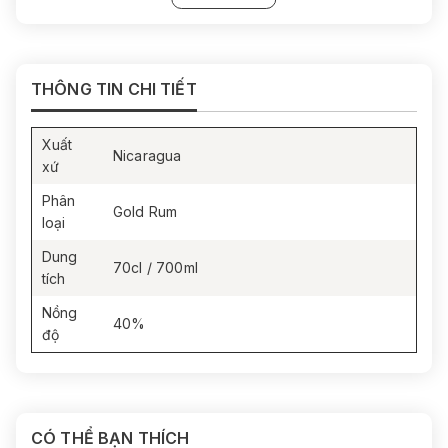
THÔNG TIN CHI TIẾT
Xuất
Nicaragua
xứ
Phân
Gold Rum
loại
Dung
70cl / 700ml
tích
Nồng
40%
độ
CÓ THỂ BẠN THÍCH