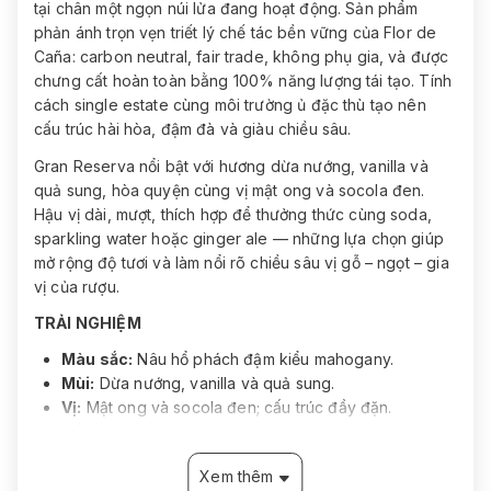
tại chân một ngọn núi lửa đang hoạt động. Sản phẩm
phản ánh trọn vẹn triết lý chế tác bền vững của Flor de
Caña: carbon neutral, fair trade, không phụ gia, và được
chưng cất hoàn toàn bằng 100% năng lượng tái tạo. Tính
cách single estate cùng môi trường ủ đặc thù tạo nên
cấu trúc hài hòa, đậm đà và giàu chiều sâu.
Gran Reserva nổi bật với hương dừa nướng, vanilla và
quả sung, hòa quyện cùng vị mật ong và socola đen.
Hậu vị dài, mượt, thích hợp để thưởng thức cùng soda,
sparkling water hoặc ginger ale — những lựa chọn giúp
mở rộng độ tươi và làm nổi rõ chiều sâu vị gỗ – ngọt – gia
vị của rượu.
TRẢI NGHIỆM
Màu sắc:
Nâu hổ phách đậm kiểu mahogany.
Mùi:
Dừa nướng, vanilla và quả sung.
Vị:
Mật ong và socola đen; cấu trúc đầy đặn.
Kết thúc:
Dài và mượt.
Xem thêm