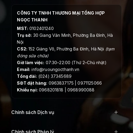
CÔNG TY TNHH THƯƠNG MẠI TỔNG HỢP
NGỌC THANH
MST:
0102401240
Trụ sở:
30 Giang Văn Minh, Phường Ba Đình, Hà
Nội
CS2:
152 Giảng Võ, Phường Ba Đình, Hà Nội
(tạm
đóng sửa chữa)
Giờ làm việc:
07:30–22:00 (Thứ 2–Chủ nhật)
Email:
info@ruoungocthanh.vn
Tổng đài:
(024) 37345689
SĐT đặt hàng:
0963837175 | 0971125066
Khiếu nại:
0968201818 | 0968990088
Chính sách Dịch vụ
Chính sách Pháp lý