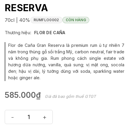
RESERVA
70cl | 40%
RUMFLO0002
CÒN HÀNG
Thương hiệu:
FLOR DE CAÑA
Flor de Caña Gran Reserva là premium rum ủ tự nhiên 7
năm trong thùng gỗ sồi trắng Mỹ, carbon neutral, fair trade
và không phụ gia. Rum phong cách single estate với
hương dừa nướng, vanilla, quả sung; vị mật ong, socola
đen; hậu vị dài, lý tưởng dùng với soda, sparkling water
hoặc ginger ale.
585.000₫
Giá đã bao gồm thuế GTGT
-
+