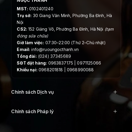
NGỌC THANH
MST:
0102401240
Trụ sở:
30 Giang Văn Minh, Phường Ba Đình, Hà
Nội
CS2:
152 Giảng Võ, Phường Ba Đình, Hà Nội
(tạm
đóng sửa chữa)
Giờ làm việc:
07:30–22:00 (Thứ 2–Chủ nhật)
Email:
info@ruoungocthanh.vn
Tổng đài:
(024) 37345689
SĐT đặt hàng:
0963837175 | 0971125066
Khiếu nại:
0968201818 | 0968990088
Chính sách Dịch vụ
Chính sách Pháp lý