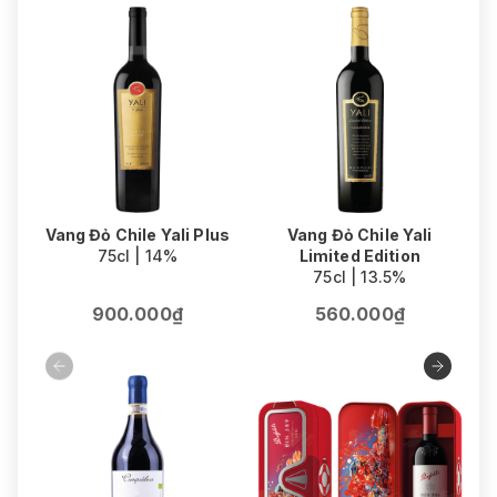
Vang Đỏ Chile Yali Plus
Vang Đỏ Chile Yali
V
75cl | 14%
Limited Edition
75cl | 13.5%
900.000₫
560.000₫