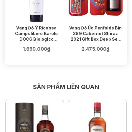
Vang Đỏ Ý Ricossa
Vang Đỏ Úc Penfolds Bin
V
Campolibero Barolo
389 Cabernet Shiraz
8
DOCG Biologico
2021 Gift Box Deep Sea
75cl | 14%
Edition
1.650.000₫
2.475.000₫
75cl | 14.5%
SẢN PHẨM LIÊN QUAN