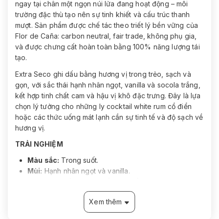
ngay tại chân một ngọn núi lửa đang hoạt động – môi
trường đặc thù tạo nên sự tinh khiết và cấu trúc thanh
mượt. Sản phẩm được chế tác theo triết lý bền vững của
Flor de Caña: carbon neutral, fair trade, không phụ gia,
và được chưng cất hoàn toàn bằng 100% năng lượng tái
tạo.
Extra Seco ghi dấu bằng hương vị trong trẻo, sạch và
gọn, với sắc thái hạnh nhân ngọt, vanilla và socola trắng,
kết hợp tinh chất cam và hậu vị khô đặc trưng. Đây là lựa
chọn lý tưởng cho những ly cocktail white rum cổ điển
hoặc các thức uống mát lạnh cần sự tinh tế và độ sạch về
hương vị.
TRẢI NGHIỆM
Màu sắc:
Trong suốt.
Mùi:
Hạnh nhân ngọt và vanilla.
Vị:
Socola trắng, tinh chất cam; cấu trúc thanh, khô.
Kết thúc:
Khô, sắc nét, sạch vị.
Xem thêm