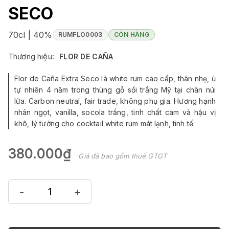
SECO
70cl | 40%
RUMFLO0003
CÒN HÀNG
Thương hiệu:
FLOR DE CAÑA
Flor de Caña Extra Seco là white rum cao cấp, thân nhẹ, ủ
tự nhiên 4 năm trong thùng gỗ sồi trắng Mỹ tại chân núi
lửa. Carbon neutral, fair trade, không phụ gia. Hương hạnh
nhân ngọt, vanilla, socola trắng, tinh chất cam và hậu vị
khô, lý tưởng cho cocktail white rum mát lạnh, tinh tế.
380.000₫
Giá đã bao gồm thuế GTGT
-
+