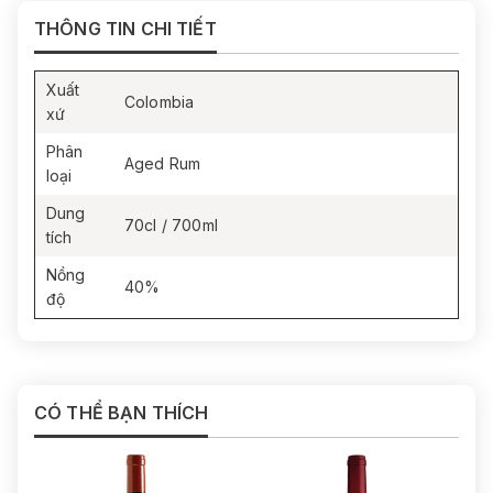
THÔNG TIN CHI TIẾT
Xuất
Colombia
xứ
Phân
Aged Rum
loại
Dung
70cl / 700ml
tích
Nồng
40%
độ
CÓ THỂ BẠN THÍCH