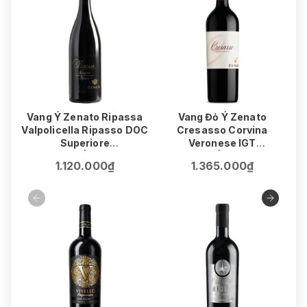
Vang Ý Zenato Ripassa
Vang Đỏ Ý Zenato
V
Valpolicella Ripasso DOC
Cresasso Corvina
Superiore
Veronese IGT
75cl | 14%
75cl | 15.5%
1.120.000₫
1.365.000₫