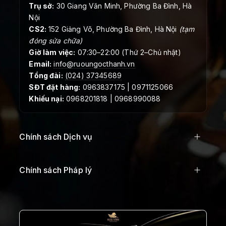
Trụ sở:
30 Giang Văn Minh, Phường Ba Đình, Hà
Nội
CS2:
152 Giảng Võ, Phường Ba Đình, Hà Nội
(tạm
đóng sửa chữa)
Giờ làm việc:
07:30–22:00 (Thứ 2–Chủ nhật)
Email:
info@ruoungocthanh.vn
Tổng đài:
(024) 37345689
SĐT đặt hàng:
0963837175 | 0971125066
Khiếu nại:
0968201818 | 0968990088
Chính sách Dịch vụ
Chính sách Pháp lý