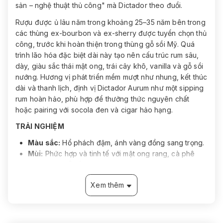
sản – nghệ thuật thủ công" mà Dictador theo đuổi.
Rượu được ủ lâu năm trong khoảng 25–35 năm bên trong
các thùng ex-bourbon và ex-sherry được tuyển chọn thủ
công, trước khi hoàn thiện trong thùng gỗ sồi Mỹ. Quá
trình lão hóa đặc biệt dài này tạo nên cấu trúc rum sâu,
dày, giàu sắc thái mật ong, trái cây khô, vanilla và gỗ sồi
nướng. Hương vị phát triển mềm mượt như nhung, kết thúc
dài và thanh lịch, định vị Dictador Aurum như một sipping
rum hoàn hảo, phù hợp để thưởng thức nguyên chất
hoặc pairing với socola đen và cigar hảo hạng.
TRẢI NGHIỆM
Màu sắc:
Hổ phách đậm, ánh vàng đồng sang trọng.
Mùi:
Phức hợp và tinh tế với mật ong rang, cà phê
Colombia, gỗ sồi đã trưởng thành và vanilla.
Vị:
Cực kỳ mượt, gợi ý gia vị ấm và gỗ sồi tạo chiều
Xem thêm
sâu, cấu trúc tròn trịa và tinh luyện.
Kết thúc:
Dài, mang sắc thái gia vị nổi bật và dấu ấn
socola sâu lắng.