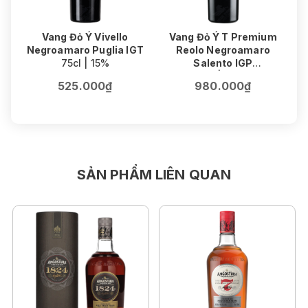
Vang Đỏ Ý Vivello
Vang Đỏ Ý T Premium
V
Negroamaro Puglia IGT
Reolo Negroamaro
75cl | 15%
Salento IGP
75cl | 16.5%
525.000₫
980.000₫
SẢN PHẨM LIÊN QUAN