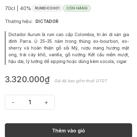
70cl | 40%
RUMDIC0001
CÒN HÀNG
Thương hiệu:
DICTADOR
Dictador Aurum là rum cao cấp Colombia, tri ân di sản gia
đình Parra. Ủ 25–35 năm trong thùng ex-bourbon, ex-
sherry và hoàn thiện gỗ sồi Mỹ, rượu mang hương mật
ong, trái cây khô, vanilla, gỗ nướng. Kết cấu mềm mượt,
hậu dài, lý tưởng để sipping hoặc dùng kèm socola, cigar.
3.320.000₫
Giá đã bao gồm thuế GTGT
-
+
Thêm vào giỏ