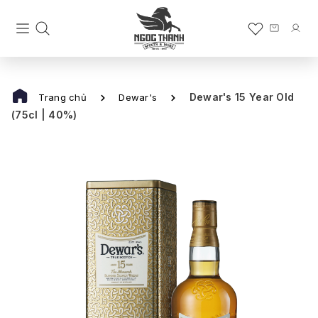
Dewar's 15 Year Old
Trang chủ
Dewar's
(75cl | 40%)