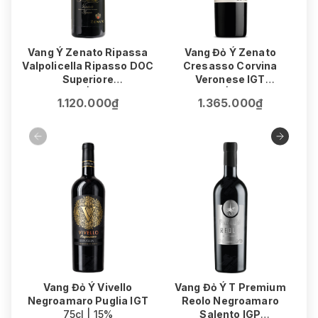
Vang Ý Zenato Ripassa
Vang Đỏ Ý Zenato
V
Valpolicella Ripasso DOC
Cresasso Corvina
Superiore
Veronese IGT
75cl | 14%
75cl | 15.5%
1.120.000₫
1.365.000₫
Vang Đỏ Ý Vivello
Vang Đỏ Ý T Premium
V
Negroamaro Puglia IGT
Reolo Negroamaro
75cl | 15%
Salento IGP