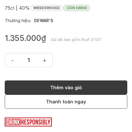
75cl | 40%
WBSDEW0002
CÒN HÀNG
Thương hiệu:
DEWAR'S
1.355.000₫
Giá đã bao gồm thuế GTGT
-
+
Thêm vào giỏ
Thanh toán ngay