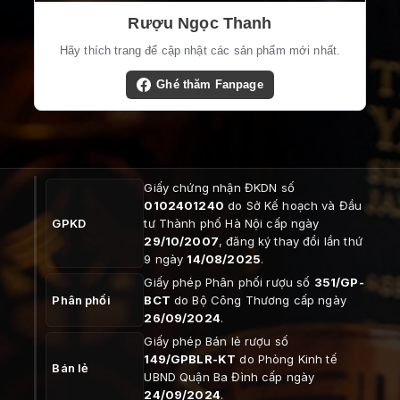
Rượu Ngọc Thanh
Hãy thích trang để cập nhật các sản phẩm mới nhất.
Ghé thăm Fanpage
Giấy chứng nhận ĐKDN số
0102401240
do Sở Kế hoạch và Đầu
GPKD
tư Thành phố Hà Nội cấp ngày
29/10/2007
, đăng ký thay đổi lần thứ
9 ngày
14/08/2025
.
Giấy phép Phân phối rượu số
351/GP-
Phân phối
BCT
do Bộ Công Thương cấp ngày
26/09/2024
.
Giấy phép Bán lẻ rượu số
149/GPBLR-KT
do Phòng Kinh tế
Bán lẻ
UBND Quận Ba Đình cấp ngày
24/09/2024
.