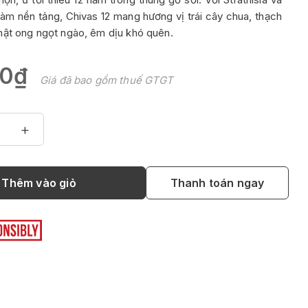
làm nền tảng, Chivas 12 mang hương vị trái cây chua, thạch
mật ong ngọt ngào, êm dịu khó quên.
00₫
Giá đã bao gồm thuế GTGT
+
Thêm vào giỏ
Thanh toán ngay