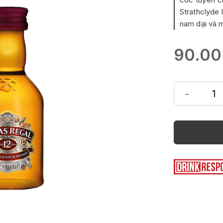
Strathclyde 
nam dại và 
90.0
-