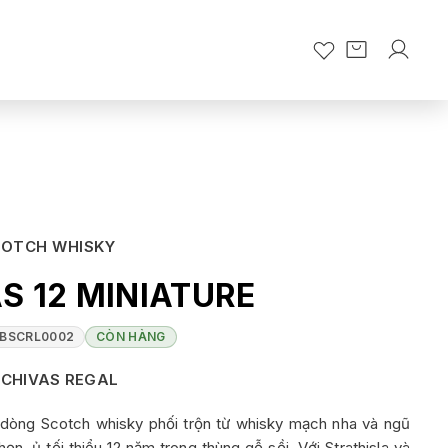
COTCH WHISKY
S 12 MINIATURE
BSCRL0002
CÒN HÀNG
CHIVAS REGAL
à dòng Scotch whisky phối trộn từ whisky mạch nha và ngũ
ọn, ủ tối thiểu 12 năm trong thùng gỗ sồi. Với Strathisla và