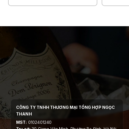
CÔNG TY TNHH THƯƠNG MẠI TỔNG HỢP NGỌC
THANH
MST:
0102401240
Trụ sở:
30 Giang Văn Minh, Phường Ba Đình, Hà Nội