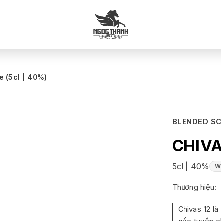
e (5cl | 40%)
BLENDED S
CHIVA
5cl | 40%
W
Thương hiệu:
Chivas 12 l
cốc tuyển ch