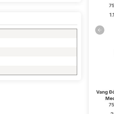
75
1
Vang Đỏ
Med
75