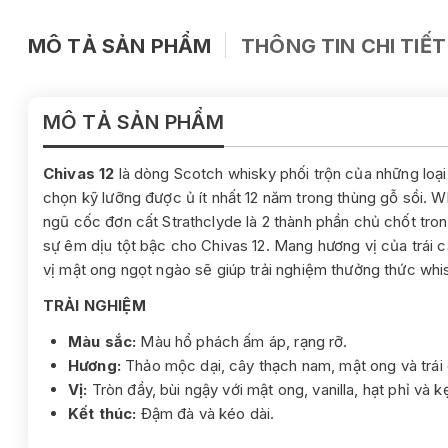
MÔ TẢ SẢN PHẨM
THÔNG TIN CHI TIẾT
MÔ TẢ SẢN PHẨM
Chivas 12
là dòng Scotch whisky phối trộn của những loạ
chọn kỹ lưỡng được ủ ít nhất 12 năm trong thùng gỗ sồi. W
ngũ cốc đơn cất Strathclyde là 2 thành phần chủ chốt tro
sự êm dịu tột bậc cho Chivas 12. Mang hương vị của trái 
vị mật ong ngọt ngào sẽ giúp trải nghiệm thưởng thức wh
TRẢI NGHIỆM
Màu sắc:
Màu hổ phách ấm áp, rạng rỡ.
Hương:
Thảo mộc dại, cây thạch nam, mật ong và trái
Vị:
Tròn đầy, bùi ngậy với mật ong, vanilla, hạt phỉ và 
Kết thúc:
Đậm đà và kéo dài.