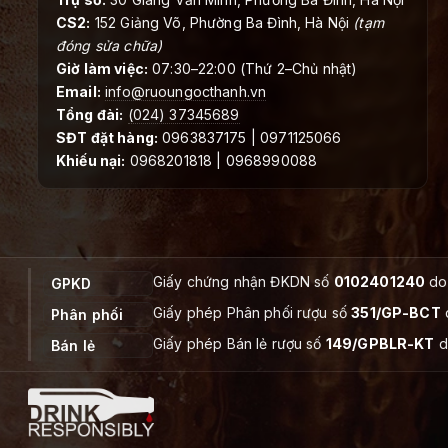
CS2:
152 Giảng Võ, Phường Ba Đình, Hà Nội
(tạm
đóng sửa chữa)
Giờ làm việc:
07:30–22:00 (Thứ 2–Chủ nhật)
Email:
info@ruoungocthanh.vn
Tổng đài:
(024) 37345689
SĐT đặt hàng:
0963837175 | 0971125066
Khiếu nại:
0968201818 | 0968990088
Giấy chứng nhận ĐKDN số
0102401240
do 
GPKD
Giấy phép Phân phối rượu số
351/GP-BCT
Phân phối
Giấy phép Bán lẻ rượu số
149/GPBLR-KT
d
Bán lẻ