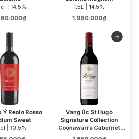
cl | 14.5%
1.5L | 14.5%
.160.000₫
1.980.000₫
 Ý Reolo Rosso
Vang Úc St Hugo
ium Sweet
Signature Collection
V
cl | 10.5%
Coonawarra Cabernet
F
Sauvignon