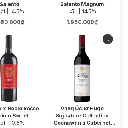
Salento
Salento Magnum
cl | 14.5%
1.5L | 14.5%
.160.000₫
1.980.000₫
 Ý Reolo Rosso
Vang Úc St Hugo
ium Sweet
Signature Collection
V
cl | 10.5%
Coonawarra Cabernet