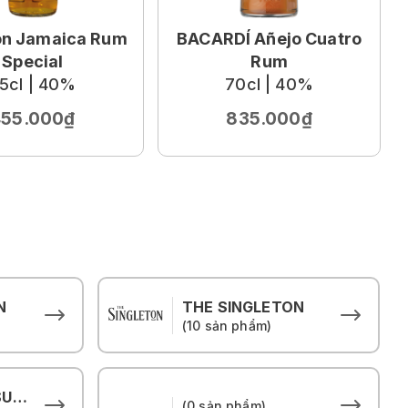
on Jamaica Rum
BACARDÍ Añejo Cuatro
Special
Rum
5cl | 40%
70cl | 40%
455.000₫
835.000₫
N
THE SINGLETON
(10 sản phẩm)
THE HOUSE OF SUNTORY
(0 sản phẩm)