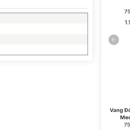
75
1
Vang Đỏ
Med
75