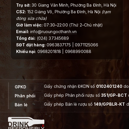
Trụ sở:
30 Giang Văn Minh, Phường Ba Đình, Hà Nội
CS2:
152 Giảng Võ, Phường Ba Đình, Hà Nội
(tạm
đóng sửa chữa)
Giờ làm việc:
07:30–22:00 (Thứ 2–Chủ nhật)
Email:
info@ruoungocthanh.vn
Tổng đài:
(024) 37345689
SĐT đặt hàng:
0963837175 | 0971125066
Khiếu nại:
0968201818 | 0968990088
Giấy chứng nhận ĐKDN số
0102401240
do 
GPKD
Giấy phép Phân phối rượu số
351/GP-BCT
Phân phối
Giấy phép Bán lẻ rượu số
149/GPBLR-KT
d
Bán lẻ