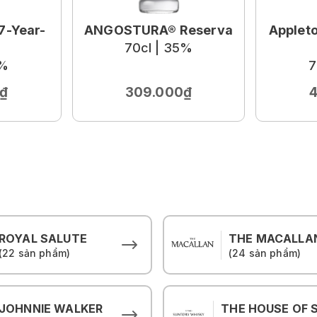
-Year-
ANGOSTURA® Reserva
Applet
70cl | 35%
0%
7
₫
309.000₫
ROYAL SALUTE
THE MACALLA
(22 sản phẩm)
(24 sản phẩm)
JOHNNIE WALKER