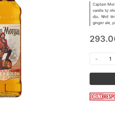
Captain Morg
vanilla tự n
dịu. Nhờ tí
ginger ale, 
293.0
-