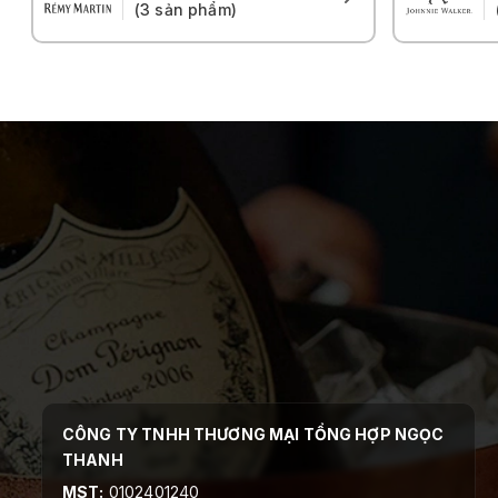
(3 sản phẩm)
CÔNG TY TNHH THƯƠNG MẠI TỔNG HỢP NGỌC
THANH
MST:
0102401240