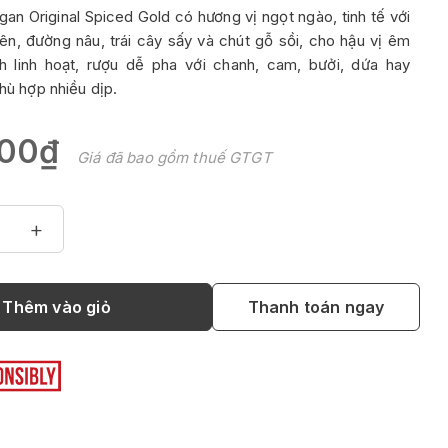
an Original Spiced Gold có hương vị ngọt ngào, tinh tế với
hiên, đường nâu, trái cây sấy và chút gỗ sồi, cho hậu vị êm
nh linh hoạt, rượu dễ pha với chanh, cam, bưởi, dứa hay
phù hợp nhiều dịp.
00₫
Giá đã bao gồm thuế GTGT
+
Thêm vào giỏ
Thanh toán ngay