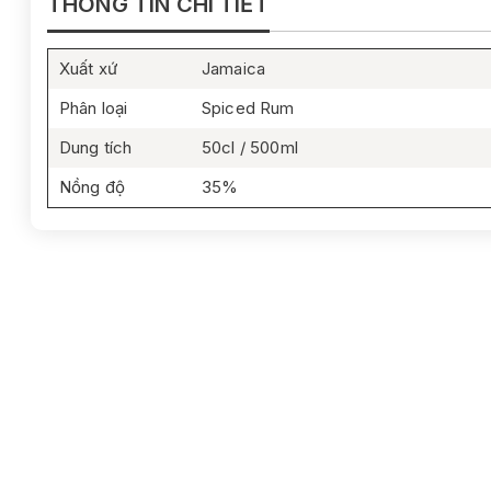
THÔNG TIN CHI TIẾT
Xuất xứ
Jamaica
Phân loại
Spiced Rum
Dung tích
50cl / 500ml
Nồng độ
35%