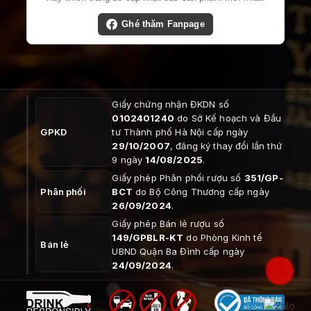
Ghé thăm Fanpage
Giấy chứng nhận ĐKDN số
0102401240
do Sở Kế hoạch và Đầu
GPKD
tư Thành phố Hà Nội cấp ngày
29/10/2007
, đăng ký thay đổi lần thứ
9 ngày
14/08/2025
.
Giấy phép Phân phối rượu số
351/GP-
Phân phối
BCT
do Bộ Công Thương cấp ngày
26/09/2024
.
Giấy phép Bán lẻ rượu số
149/GPBLR-KT
do Phòng Kinh tế
Bán lẻ
UBND Quận Ba Đình cấp ngày
24/09/2024
.