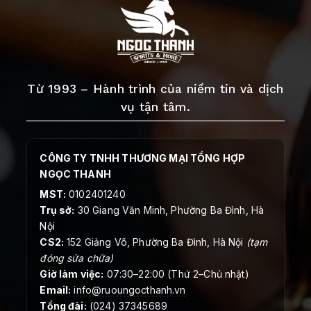
Từ 1993 – Hành trình của niềm tin và dịch
vụ tận tâm.
CÔNG TY TNHH THƯƠNG MẠI TỔNG HỢP
NGỌC THANH
MST:
0102401240
Trụ sở:
30 Giang Văn Minh, Phường Ba Đình, Hà
Nội
CS2:
152 Giảng Võ, Phường Ba Đình, Hà Nội
(tạm
đóng sửa chữa)
Giờ làm việc:
07:30–22:00 (Thứ 2–Chủ nhật)
Email:
info@ruoungocthanh.vn
Tổng đài:
(024) 37345689