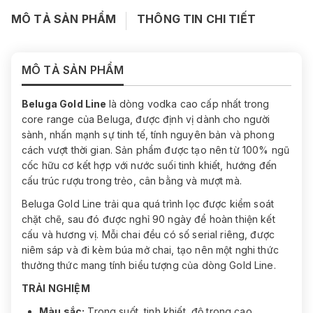
MÔ TẢ SẢN PHẨM
THÔNG TIN CHI TIẾT
MÔ TẢ SẢN PHẨM
Beluga Gold Line
là dòng vodka cao cấp nhất trong
core range của Beluga, được định vị dành cho người
sành, nhấn mạnh sự tinh tế, tính nguyên bản và phong
cách vượt thời gian. Sản phẩm được tạo nên từ 100% ngũ
cốc hữu cơ kết hợp với nước suối tinh khiết, hướng đến
cấu trúc rượu trong trẻo, cân bằng và mượt mà.
Beluga Gold Line trải qua quá trình lọc được kiểm soát
chặt chẽ, sau đó được nghỉ 90 ngày để hoàn thiện kết
cấu và hương vị. Mỗi chai đều có số serial riêng, được
niêm sáp và đi kèm búa mở chai, tạo nên một nghi thức
thưởng thức mang tính biểu tượng của dòng Gold Line.
TRẢI NGHIỆM
Màu sắc:
Trong suốt, tinh khiết, độ trong cao.