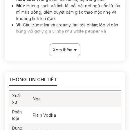
Mùi:
Hương sạch và tinh tế, nổi bật nét ngũ cốc từ lúa
mì mùa đông, điểm xuyết cảm giác thảo mộc nhẹ và
khoáng tính kín đáo.
Vị:
Cấu trúc mềm và creamy, lan tỏa chậm; lớp vị cân
bằng với gợi ý gia vị nhẹ như white pepper và
cinnamon, không gắt.
Kết thúc:
Dài và sạch, để lại dư vị êm với dấu ấn
Xem thêm
vanilla nhẹ.
THƯỞNG THỨC & PHỐI HỢP
Thưởng thức on the rocks để cảm nhận rõ cấu trúc
mềm và độ creamy.
THÔNG TIN CHI TIẾT
Phù hợp cho classic martini, bao gồm Beluga Gold
Martini.
Xuất
Có thể kết hợp cùng caviar tạo nên phong cách
Nga
xứ
thưởng thức mang tính biểu trưng của dòng Beluga
Gold Line.
Phân
Plain Vodka
loại
Dung