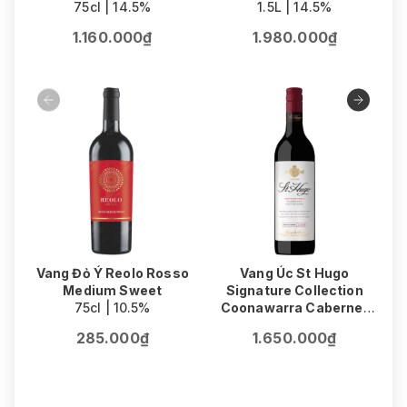
75cl | 14.5%
1.5L | 14.5%
1.160.000₫
1.980.000₫
Vang Đỏ Ý Reolo Rosso
Vang Úc St Hugo
Medium Sweet
Signature Collection
75cl | 10.5%
Coonawarra Cabernet
V
Sauvignon
F
285.000₫
1.650.000₫
75cl | 14.5%