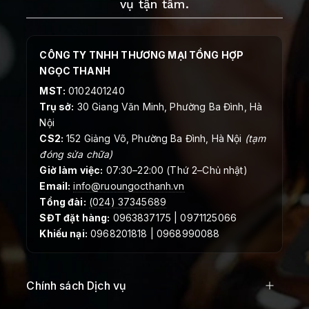
vụ tận tâm.
CÔNG TY TNHH THƯƠNG MẠI TỔNG HỢP
NGỌC THANH
MST:
0102401240
Trụ sở:
30 Giang Văn Minh, Phường Ba Đình, Hà
Nội
CS2:
152 Giảng Võ, Phường Ba Đình, Hà Nội
(tạm
đóng sửa chữa)
Giờ làm việc:
07:30–22:00 (Thứ 2–Chủ nhật)
Email:
info@ruoungocthanh.vn
Tổng đài:
(024) 37345689
SĐT đặt hàng:
0963837175 | 0971125066
Khiếu nại:
0968201818 | 0968990088
Chính sách Dịch vụ