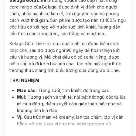
Beluga Gold Line
là dòng vodka cao cấp nhất trong
core range của Beluga, được định vị dành cho người
sành, nhấn mạnh sự tinh tế, tính nguyên bản và phong
cách vượt thời gian. Sản phẩm được tạo nên từ 100% ngũ
cốc hữu cơ kết hợp với nước suối tinh khiết, hướng đến
cấu trúc rượu trong trẻo, cân bằng và mượt mà.
Beluga Gold Line trải qua quá trình lọc được kiểm soát
chặt chẽ, sau đó được nghỉ 90 ngày để hoàn thiện kết
cấu và hương vị. Mỗi chai đều có số serial riêng, được
niêm sáp và đi kèm búa mở chai, tạo nên một nghi thức
thưởng thức mang tính biểu tượng của dòng Gold Line.
TRẢI NGHIỆM
Màu sắc:
Trong suốt, tinh khiết, độ trong cao.
Mùi:
Hương sạch và tinh tế, nổi bật nét ngũ cốc từ lúa
mì mùa đông, điểm xuyết cảm giác thảo mộc nhẹ và
khoáng tính kín đáo.
Vị:
Cấu trúc mềm và creamy, lan tỏa chậm; lớp vị cân
bằng với gợi ý gia vị nhẹ như white pepper và
cinnamon, không gắt.