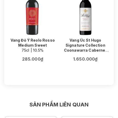
Vang Đỏ Ý Reolo Rosso
Vang Úc St Hugo
Medium Sweet
Signature Collection
75cl | 10.5%
Coonawarra Cabernet
V
Sauvignon
F
285.000₫
1.650.000₫
75cl | 14.5%
SẢN PHẨM LIÊN QUAN