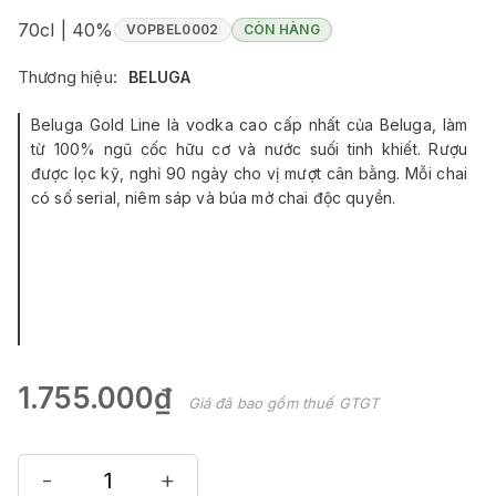
70cl | 40%
VOPBEL0002
CÒN HÀNG
Thương hiệu:
BELUGA
Beluga Gold Line là vodka cao cấp nhất của Beluga, làm
từ 100% ngũ cốc hữu cơ và nước suối tinh khiết. Rượu
được lọc kỹ, nghỉ 90 ngày cho vị mượt cân bằng. Mỗi chai
có số serial, niêm sáp và búa mở chai độc quyền.
1.755.000₫
Giá đã bao gồm thuế GTGT
-
+